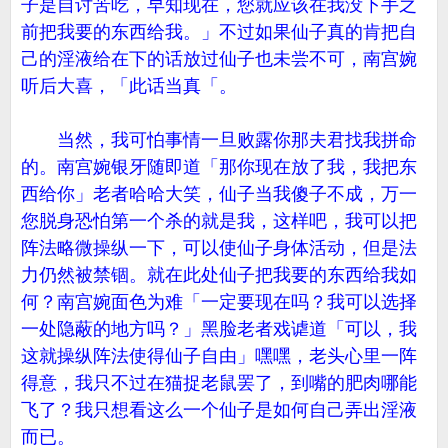
子是自讨苦吃，早知现在，您就应该在我没下手之
前把我要的东西给我。」不过如果仙子真的肯把自
己的淫液给在下的话放过仙子也未尝不可，南宫婉
听后大喜，「此话当真「。
当然，我可怕事情一旦败露你那夫君找我拼命
的。南宫婉银牙随即道「那你现在放了我，我把东
西给你」老者哈哈大笑，仙子当我傻子不成，万一
您脱身恐怕第一个杀的就是我，这样吧，我可以把
阵法略微操纵一下，可以使仙子身体活动，但是法
力仍然被禁锢。就在此处仙子把我要的东西给我如
何？南宫婉面色为难「一定要现在吗？我可以选择
一处隐蔽的地方吗？」黑脸老者戏谑道「可以，我
这就操纵阵法使得仙子自由」嘿嘿，老头心里一阵
得意，我只不过在猫捉老鼠罢了，到嘴的肥肉哪能
飞了？我只想看这么一个仙子是如何自己弄出淫液
而已。