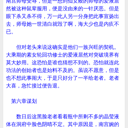
南宫师母受辱，但是一想到仙女般的师母的爱液居
然被这种鼠辈服用，便是没由来的一针厌恶。但是
眼下杀又杀不得，万一此人另一分身把此事宣扬出
去，师母她一世清白就毁了啊，海大少也是内疚不
已。
但对老头来说这确实是他们一族兴旺的契机。
大乘期的素女轮回功修士的爱液居然对突破境界有
莫大妙用。这恐怕是谁也猜想不到的。恐怕就连此
功法的创始者也是始料不及的。虽说不愿意，但是
也不想此事闹大，于是只好分了一半给老者。老者
大喜，急忙接过便告退。
第六章谋划
数日后这黑脸老者看着瓶中所剩不多的晶莹液
体在洞府中脸色阴晴不定。其中原因是，南宫婉的