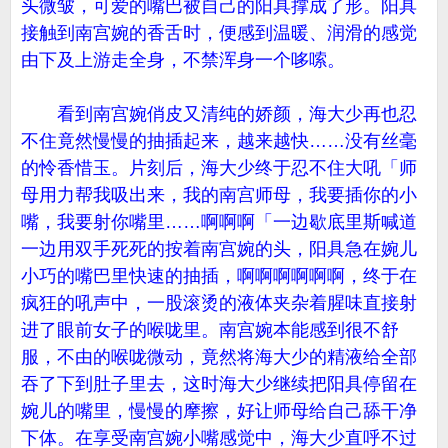
头微皱，可爱的嘴巴被自己的阳具撑成了形。阳具
接触到南宫婉的香舌时，便感到温暖、润滑的感觉
由下及上游走全身，不禁浑身一个哆嗦。
看到南宫婉俏皮又清纯的娇颜，海大少再也忍
不住竟然慢慢的抽插起来，越来越快……没有丝毫
的怜香惜玉。片刻后，海大少终于忍不住大吼「师
母用力帮我吸出来，我的南宫师母，我要插你的小
嘴，我要射你嘴里……啊啊啊「一边歇底里斯喊道
一边用双手死死的按着南宫婉的头，阳具急在婉儿
小巧的嘴巴里快速的抽插，啊啊啊啊啊啊，终于在
疯狂的吼声中，一股滚烫的液体夹杂着腥味直接射
进了眼前女子的喉咙里。南宫婉本能感到很不舒
服，不由的喉咙微动，竟然将海大少的精液给全部
吞了下到肚子里去，这时海大少继续把阳具停留在
婉儿的嘴里，慢慢的摩擦，好让师母给自己舔干净
下体。在享受南宫婉小嘴感觉中，海大少直呼不过