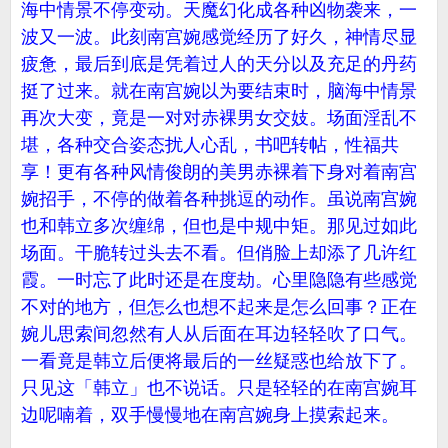
海中情景不停变动。天魔幻化成各种凶物袭来，一
波又一波。此刻南宫婉感觉经历了好久，神情尽显
疲惫，最后到底是凭着过人的天分以及充足的丹药
挺了过来。就在南宫婉以为要结束时，脑海中情景
再次大变，竟是一对对赤裸男女交妓。场面淫乱不
堪，各种交合姿态扰人心乱，书吧转帖，性福共
享！更有各种风情俊朗的美男赤裸着下身对着南宫
婉招手，不停的做着各种挑逗的动作。虽说南宫婉
也和韩立多次缠绵，但也是中规中矩。那见过如此
场面。干脆转过头去不看。但俏脸上却添了几许红
霞。一时忘了此时还是在度劫。心里隐隐有些感觉
不对的地方，但怎么也想不起来是怎么回事？正在
婉儿思索间忽然有人从后面在耳边轻轻吹了口气。
一看竟是韩立后便将最后的一丝疑惑也给放下了。
只见这「韩立」也不说话。只是轻轻的在南宫婉耳
边呢喃着，双手慢慢地在南宫婉身上摸索起来。