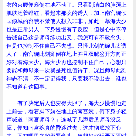
衣的束腰便瘫倒在地不动了。只看到洁白的脖颈上
肌肤泛着绯红，看起来那么的诱人，加上南宫婉倾
国倾城的容貌不禁使人想入非非，如此一幕海大少
也是正常男人，下身慢慢有了反应，但是心中不停
告诫自己这是师母练功出叉，我怎可有不敬念头，
但是也控制不住自己不去想。只怪此刻的婉儿太诱
人了，南宫婉此刻瘫倒在地上并且双腿岔开方向正
好对着海大少。海大少再也控制不住自己，心想只
要能和师母来一次就是死也值得了。况且师母此刻
神志不清，不一定记得我，只要我不说出去，谁也
不知道有这回事。
有了决定后人也变得大胆了，海大少慢慢地走
上前去，看着脚下躺在地上的南宫婉，俯下身子轻
声喊道「南宫师母？」连喊了几声后见师母没反
应，便知南宫婉真的昏迷过去，这才彻底放下心