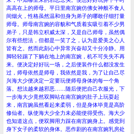
来，不知哪里来的邪恶念头。便想好好玩弄下平时
高高在上的师母。平日里南宫婉仿佛女神般不食人
间烟火，性格虽然温和但身为弟子的哪敢仔细打量
师母。师母南宫婉的容貌和气质着实吸引着不少男
弟子，只是韩立积威太深，又是自己师母，虽然偶
尔有些想法，但都是一笑了之，认为是爱美之心人
皆有之。然而此刻心中异常兴奋却又十分冷静。用
脚轻轻踢了下躺在地上的南宫婉，机不可失失不再
来。便决定好好玩一场，之后便装作什么都没发生
过，师母依然是师母，我依然是我，为了让自己尽
兴海大少便决定一定要玩便师母身体的每一个角
落。想法越来越邪恶……随后便把自己衣服光，下
一步海大少竟然双脚站在南宫婉的肚子上玩耍起
来，南宫婉虽然看起来柔弱，但是身体毕竟是高阶
修仙者。纵使海大少全力未必能使得受伤。海大少
也知道这点，便双脚用力踩在南宫婉身上。感觉到
身下女子的柔软的身体。恶作剧的在南宫婉乳房处