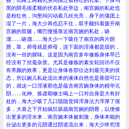
丽，乳峰上两颗乳头周围泛着粉红的乳晕。下身乌
黑的阴毛很柔顺的伏在私处旁边，南宫婉的私处也
是粉红色，沟壑间闪动着几丝光亮，身下的蒲团上
湿了一片，海大少再也忍不住，双手颤抖着拨开南
宫婉的双腿，嘴巴慢慢靠近南宫婉的私处，哧
溜……哧溜……海大少一下吸住了南宫的两片阴
唇，靠，师母就是师母，连下面的淫液都是甜的，
没有一丝的腥味。这是因为南宫多年修炼身体早已
经没有了丝毫杂质。尤其是修炼的素女轮回功不仅
有养颜的效果，更是让身体各部位达到最完美的状
态，所以婉儿私处流出来的液体自然也是香甜可口
的，就这一口淫液那也是蕴含南宫婉身体的精华元
阴……化神、炼虚期修士喝上一口对自身是大有好
处的，海大少吸了几口隐隐觉得浑身法力浑厚了很
多，大喜之下开始疯狂舔舐南宫婉的阴唇，以便催
出更多的淫水来，南宫婉本体被刺激，身体本能的
分泌出更多的元阴通过阴道流出来，海大少终究境