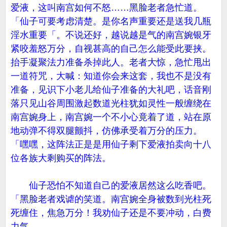
爱液，这叫南宫如何不怒……黑脸老者急忙道。
「仙子可要考虑清楚。是你名声重要还是送我几瓶
淫水重要「。不说还好，越说越是气的南宫婉银牙
紧咬羞怒万分，自视甚高的自己怎么能受此要挟。
抬手凝聚法力准备杀掉此人。老者大惊，急忙甩出
一道符咒，大喊：知道你会来这套，我也不是没有
准备，见识下小老儿给仙子准备的大礼吧，话音刚
落只见山谷周围激起数道光柱犹如灵性一般缠绕在
南宫婉身上，南宫婉一个不小心竟着了道，站在原
地动弹不得双腿颤抖，仿佛承受着万分的压力。
「嘿嘿，这阵法正是是用仙子剩下爱液拍卖向十八
位各族大剩购买的阵法。
仙子恐怕不知道自己的爱液居然这么吃香吧。
「黑脸老者戏谑的笑道。南宫婉全身被数到光柱死
死缠住，焦急万分！我劝仙子还是不要冲动，白费
力气。