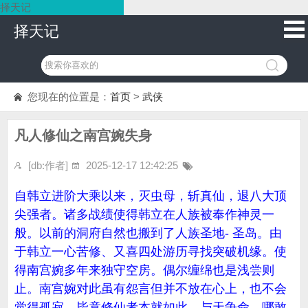
择天记
择天记
您现在的位置是：
首页
>
武侠
凡人修仙之南宫婉失身
[db:作者]
2025-12-17 12:42:25
自韩立进阶大乘以来，灭虫母，斩真仙，退八大顶
尖强者。诸多战绩使得韩立在人族被奉作神灵一
般。以前的洞府自然也搬到了人族圣地- 圣岛。由
于韩立一心苦修、又喜四处游历寻找突破机缘。使
得南宫婉多年来独守空房。偶尔缠绵也是浅尝则
止。南宫婉对此虽有怨言但并不放在心上，也不会
觉得孤寂。毕竟修仙者本就如此。与天争命，哪敢