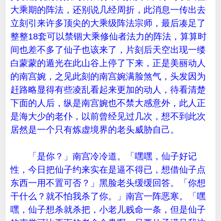
大乘期的阵法，还别说几经周折，此消息一传出去
立刻引来许多顶尖的大乘级阵法宗师，最后凑足了
整整18套可以禁锢大乘修仙者法力的阵法，算算时
间也差不多了仙子也该来了，片刻后天空出现一缕
白蒙蒙的遁光在此山谷上停了下来，正是美丽动人
的南宫婉，之见此刻的南宫婉满脸煞气，头发因为
赶路略显得有些凌乱看起来更加的动人，待看清楚
下面的人后，纵是南宫婉也不禁大感意外，此人正
是海大少的老仆，以前曾经见过几次，想不到此次
居然是一个只有炼虚境界的老头威胁自己。
「是你？」南宫冷冷道。「嘿嘿，仙子好记
性，今日把仙子约来实在是逼不得已，想借仙子点
东西一用不置可否？」黑脸老头缓缓回答。「你想
干什么？就不怕我杀了你。」南宫一阵恶寒。「嘿
嘿，仙子想杀就杀把，小老儿贱命一条，但是仙子