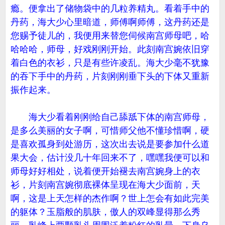
瘾。便拿出了储物袋中的几粒养精丸。看着手中的
丹药，海大少心里暗道，师傅啊师傅，这丹药还是
您赐予徒儿的，我便用来替您伺候南宫师母吧，哈
哈哈哈，师母，好戏刚刚开始。此刻南宫婉依旧穿
着白色的衣衫，只是有些许凌乱。海大少毫不犹豫
的吞下手中的丹药，片刻刚刚垂下头的下体又重新
振作起来。
海大少看着刚刚给自己舔舐下体的南宫师母，
是多么美丽的女子啊，可惜师父他不懂珍惜啊，硬
是喜欢孤身到处游历，这次出去说是要参加什么道
果大会，估计没几十年回来不了，嘿嘿我便可以和
师母好好相处，说着便开始褪去南宫婉身上的衣
衫，片刻南宫婉彻底裸体呈现在海大少面前，天
啊，这是上天怎样的杰作啊？世上怎会有如此完美
的躯体？玉脂般的肌肤，傲人的双峰显得那么秀