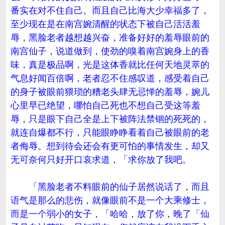
番实在对不住自己。而且自己比海大少幸福多了，
至少现在是在南宫婉清醒的状态下被自己活活羞
辱，黑脸老者越想越兴奋，准备好好的羞辱眼前的
南宫仙子，说道做到，使劲的嗅着南宫婉身上的香
味，真是极品啊，光是这体香就比任何天地灵萃的
气息好闻百倍啊，老者忍不住感叹道，感受着自己
的身子被眼前猥琐的糟老头肆无忌惮的羞辱，婉儿
心里早已绝望，哪怕自己死也不想自己受这等羞
辱，只是眼下自己全是上下被阵法禁锢的死死的，
就连自爆都不行，只能眼睁睁看着自己被眼前的老
者侮辱。想到待会还会有更可怕的事情发生，却又
无可奈何只好开口哀求道，「求你放了我吧。
「黑脸老者不料眼前的仙子居然说话了，而且
语气是那么的悲伤，就像眼前不是一个大乘修士，
而是一个弱小的女子，「哈哈，放了你，晚了「仙