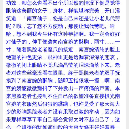
功效，却怎么也看不出个所以然的情况下倒是觉得
眼前这美丽的女子，身材、样貌堪称完美，开口淫
笑道：「南宫仙子，您是自己来还是让小老儿代劳
呢？哦，忘了您不方便动，那便让我代劳吧。哈
哈，想不到我今生还有这种艳福啊。我一定会好好
对仙子的，伸手便袭向南宫婉的酥胸，两寸……一
寸，随着黑脸老者魔爪的接近，南宫婉清纯的脸上
绝望的神色更浓，眼神里更是透漏着深深的悲哀，
微微的闭上眼睛不觉几滴晶莹的泪珠滴落下来。老
者对这些丝毫没看在眼里。终于黑脸老者的双手抚
摸到了南宫婉的酥胸，随即五指狠狠一握，啊…南
宫婉娇躯微微颤抖了下并发出一声疼痛的声音。本
来黑脸老者也控制不住自己的欲望准备直接扒光南
宫婉的衣服然后狠狠的蹂躏，也许是受了那天海大
少的影响黑脸老者并没有采取过激的举动，因为如
果那样草草了事自己都会觉得太对不起自己了，这
么一个难得的犹如谪仙般的大乘女修不好好羞辱一