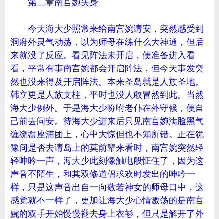
第二章南宫婉失身
今天海大少照常来给南宫婉请安，突然感受到
洞府外灵气动荡，以为师母在练什么大神通，但后
来就没了反应。看见阵法未开启，便准备进入看
看，平常有事南宫婉都会开启阵法，但今天事发突
然也没来得及开启阵法。本来圣岛就是人族圣地。
韩立更是人族支柱，平时也没人敢冒然到此。当然
海大少例外。于是海大少吩咐老仆在外守候，便自
己前去问安。待海大少进来后只见南宫婉满脸黑气
缠绕盘座浦团上，心中大惊但也不知所错。正在犹
豫间是否去请岛上的莫前辈来看时，南宫婉突然轻
轻呻吟一声，海大少此刻像触电般怔住了，因为这
声音不陌生，和其双修道侣求欢时发出的呻吟一
样，只是这声音出自一向敬若神女的师母口中，这
感觉就不一样了，更加让海大少心情激荡的是南宫
婉的双手开始慢慢褪去身上衣衫，但只是解开了外