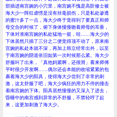
部插进南宫婉的小穴里，南宫婉不愧是高阶修士被
海大少一阵狂虐愣是没有丝毫损伤，只是私处渗透
的蜜汁多了一点，海大少终于觉得到了要真正和师
母交合的时候了，俯下身体慢慢吻着师母的耳垂，
下体对准南宫婉的私处猛地一挺，哇……海大少的
下体居然只插了三分之二便觉得顶不动了，原来南
宫婉的私处本就不深，再加上韩立经常出外，以至
于南宫婉的阴道依旧如第一次时候那么紧。海大少
舒服叫了出来，「真他妈紧啊，还很滑」看来师傅
平时很少开发啊……偶尔还会本能的收缩紧紧的包
裹着海大少的阳具，使得海大少尝到了非常的刺
激，这太舒服了吧，海大少疯狂的用力不停的撞击
着南宫婉的下体。阳具居然慢慢的又深入了进去，
昏睡中的南宫感到异常的不舒服，不禁轻哼了起
来，这更加刺激了海大少。