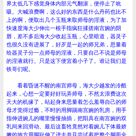
界太低几下感觉身体内部元气翻滚，便停止了吮
吸。大喊浪费啊，这么好的东西是什么丹药也比不
上的啊，便取出几个玉瓶来取师母的淫液，为了加
快速度海大少伸出一根手指疯狂揉搓南宫婉的阴
唇，差不多后海大少收起玉瓶，心里暗道，器灵子
也很久没有进展了，好歹是一起的师兄弟，思量着
给器灵子分一点师母的淫液，只要自己不说是师母
的淫液就行。只是这下便宜着小子了。谁让我们是
铁哥们呢。
看着昏迷不醒的南宫师母，海大少越发的冷酷
起来，心想一定要好好玩弄师母，不然太浪费这次
天大的机缘了，站起身来思量着怎么羞辱自己的师
母才觉得过瘾，不时的用脚踢南宫婉的乳房，用手
指伸进婉儿的嘴里慢慢抽插，把阳具在南宫婉的双
乳间来回滑动、最后这畜牲竟然对着婉儿下体最娇
嫩的地方用脚趾伸了进去并且尝试着把整个脚面全