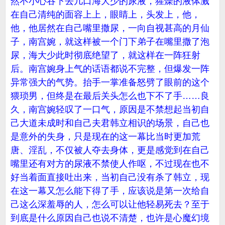
然不小心吞下去几口海大少的尿液，猩燥的液体溅
在自己清纯的面容上上，眼睛上，头发上，他，
他，他居然在自己嘴里撒尿，一向自视甚高的月仙
子，南宫婉，就这样被一个门下弟子在嘴里撒了泡
尿，海大少此时彻底绝望了，就这样在一阵狂射
后。南宫婉身上气的话语都说不完整，但爆发一阵
异常强大的气势。抬手一掌准备怒劈了眼前的这个
猥琐男，但终是在最后关头怎么也下不了手……良
久，南宫婉轻叹了一口气，原因是不禁想起当初自
己大道未成时和自己夫君韩立相识的场景，自己也
是意外的失身，只是现在的这一幕比当时更加荒
唐、淫乱，不仅被人夺去身体，更是感觉到在自己
嘴里还有对方的尿液不禁使人作呕，不过现在也不
好当着面直接吐出来，当初自己没有杀了韩立，现
在这一幕又怎么能下得了手，应该说是第一次给自
己这么深羞辱的人，怎么可以让他轻易死去？至于
到底是什么原因自己也说不清楚，也许是心魔幻境