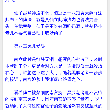
仙子虽然神通不弱，但这是十八顶尖大剩阵法
师布下的阵法，就是真仙在此阵法内也得法力全
失，任我宰割。仙子是不吃敬酒吃罚酒，就别怪小
老儿不客气自己动手取妙药了。
第八章婉儿受辱
南宫此时是欲哭无泪，想死的心都有了，来时
本就乱了分寸更是看对方只是一连虚期修士就没放
在心上，谁想这下吃了大亏，随着黑脸老者一步步
的接近，南宫婉脸上逐渐露出绝望之色。
看着阵中被禁锢的南宫婉，黑脸老者迫不及待
的凑到南宫婉身前，围着南宫婉不停打量着，心里
就纳闷了为何这南宫仙子的爱液居然有突破瓶颈的