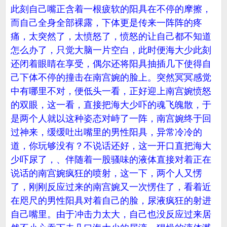
此刻自己嘴正含着一根疲软的阳具在不停的摩擦，
而自己全身全部裸露，下体更是传来一阵阵的疼
痛，太突然了，太愤怒了，愤怒的让自己都不知道
怎么办了，只觉大脑一片空白，此时便海大少此刻
还闭着眼睛在享受，偶尔还将阳具抽插几下使得自
己下体不停的撞击在南宫婉的脸上。突然冥冥感觉
中有哪里不对，便低头一看，正好迎上南宫婉愤怒
的双眼，这一看，直接把海大少吓的魂飞魄散，于
是两个人就以这种姿态对峙了一阵，南宫婉终于回
过神来，缓缓吐出嘴里的男性阳具，异常冷冷的
道，你玩够没有？不说话还好，这一开口直把海大
少吓尿了，、伴随着一股骚味的液体直接对着正在
说话的南宫婉疯狂的喷射，这一下，两个人又愣
了，刚刚反应过来的南宫婉又一次愣住了，看着近
在咫尺的男性阳具对着自己的脸，尿液疯狂的射进
自己嘴里。由于冲击力太大，自己也没反应过来居