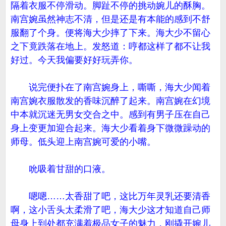
隔着衣服不停滑动。脚趾不停的挑动婉儿的酥胸。
南宫婉虽然神志不清，但是还是有本能的感到不舒
服翻了个身。便将海大少摔了下来。海大少不留心
之下竟跌落在地上。发怒道：哼都这样了都不让我
好过。今天我偏要好好玩弄你。
说完便扑在了南宫婉身上，嘶嘶，海大少闻着
南宫婉衣服散发的香味沉醉了起来。南宫婉在幻境
中本就沉迷无男女交合之中。感到有男子压在自己
身上变更加迎合起来。海大少看着身下微微躁动的
师母。低头迎上南宫婉可爱的小嘴。
吮吸着甘甜的口液。
嗯嗯……太香甜了吧，这比万年灵乳还要清香
啊，这小舌头太柔滑了吧，海大少这才知道自己师
母身上到处都充满着极品女子的魅力，刚撬开婉儿