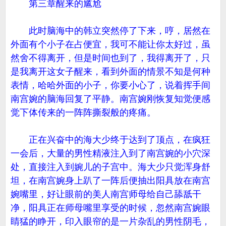
第三章醒来的尴尬
此时脑海中的韩立突然停了下来，哼，居然在
外面有个小子在占便宜，我可不能让你太好过，虽
然舍不得离开，但是时间也到了，我得离开了，只
是我离开这女子醒来，看到外面的情景不知是何种
表情，哈哈外面的小子，你要小心了，说着挥手间
南宫婉的脑海回复了平静。南宫婉刚恢复知觉便感
觉下体传来的一阵阵撕裂般的疼痛。
正在兴奋中的海大少终于达到了顶点，在疯狂
一会后，大量的男性精液注入到了南宫婉的小穴深
处，直接注入到婉儿的子宫中。海大少只觉浑身舒
坦，在南宫婉身上趴了一阵后便抽出阳具放在南宫
婉嘴里，好让眼前的美人南宫师母给自己舔舐干
净，阳具正在师母嘴里享受的时候，忽然南宫婉眼
睛猛的睁开，印入眼帘的是一片杂乱的男性阴毛，