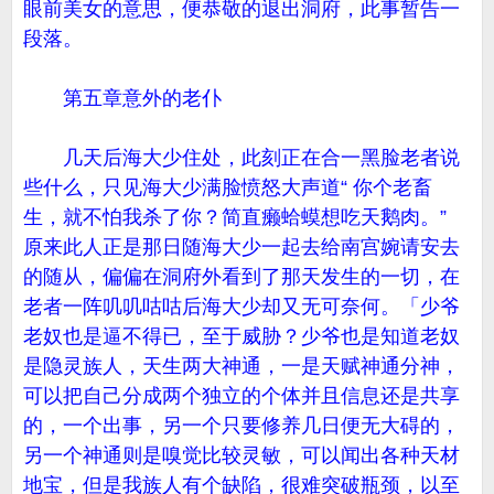
眼前美女的意思，便恭敬的退出洞府，此事暂告一
段落。
第五章意外的老仆
几天后海大少住处，此刻正在合一黑脸老者说
些什么，只见海大少满脸愤怒大声道“ 你个老畜
生，就不怕我杀了你？简直癞蛤蟆想吃天鹅肉。”
原来此人正是那日随海大少一起去给南宫婉请安去
的随从，偏偏在洞府外看到了那天发生的一切，在
老者一阵叽叽咕咕后海大少却又无可奈何。「少爷
老奴也是逼不得已，至于威胁？少爷也是知道老奴
是隐灵族人，天生两大神通，一是天赋神通分神，
可以把自己分成两个独立的个体并且信息还是共享
的，一个出事，另一个只要修养几日便无大碍的，
另一个神通则是嗅觉比较灵敏，可以闻出各种天材
地宝，但是我族人有个缺陷，很难突破瓶颈，以至