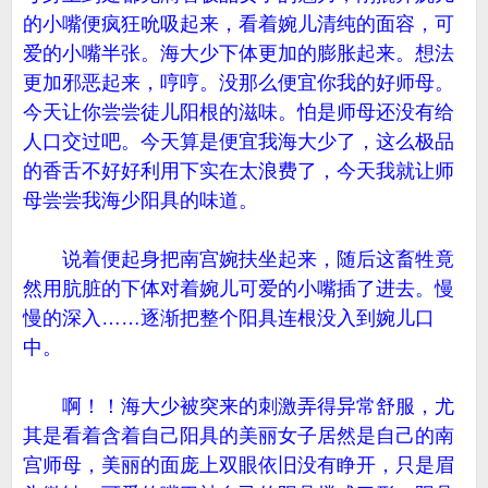
的小嘴便疯狂吮吸起来，看着婉儿清纯的面容，可
爱的小嘴半张。海大少下体更加的膨胀起来。想法
更加邪恶起来，哼哼。没那么便宜你我的好师母。
今天让你尝尝徒儿阳根的滋味。怕是师母还没有给
人口交过吧。今天算是便宜我海大少了，这么极品
的香舌不好好利用下实在太浪费了，今天我就让师
母尝尝我海少阳具的味道。
说着便起身把南宫婉扶坐起来，随后这畜牲竟
然用肮脏的下体对着婉儿可爱的小嘴插了进去。慢
慢的深入……逐渐把整个阳具连根没入到婉儿口
中。
啊！！海大少被突来的刺激弄得异常舒服，尤
其是看着含着自己阳具的美丽女子居然是自己的南
宫师母，美丽的面庞上双眼依旧没有睁开，只是眉