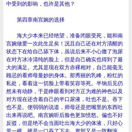
中受到的影响，也许是其他？
第四章南宫婉的选择
海大少本来已经绝望，准备闭眼受死，能和南
宫婉做爱一次此生足矣！况且自己还在对方清醒的
状态下在给自己舔下体，虽说后来不小心撒了泡尿
在对方冰冷清纯的脸上，但是自己确实也得到了最
大的满足。尤其是现在双方赤裸相对，自己能毫无
顾忌的看师母曼妙的身体。那秀丽的乳峰，粉红的
私处，看着这一切脸上带着笑容等死。半饷后见仍
然未有动静，于是睁眼看到对方正为难的神色以及
对方现在还含着自己的半口尿液，吐也不是。吞下
也不是。便弱弱的说道，师母还是把嘴里的东西吐
出来再说吧。南宫婉听后脸色更加愤怒。偏也不好
反驳，但是绝不会当面吐出海大少的体液，只好心
里一横，硬是一口吞了下去，胃部又是一阵翻滚。