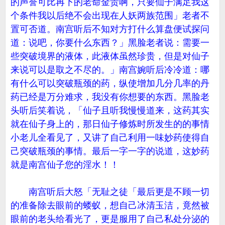
的声誉可比再下的老命金贵啊，只要仙子满足我这
个条件我以后绝不会出现在人妖两族范围」老者不
置可否道。南宫听后不知对方打什么算盘便试探问
道：说吧，你要什么东西？」黑脸老者说：需要一
些突破境界的液体，此液体虽然珍贵，但是对仙子
来说可以是取之不尽的。」南宫婉听后冷冷道：哪
有什么可以突破瓶颈的药，纵使增加几分几率的丹
药已经是万分难求，我没有你想要的东西。黑脸老
头听后笑着说，「仙子且听我慢慢道来，这药其实
就在仙子身上的，那日仙子修炼时所发生的的事情
小老儿全看见了，又讲了自己利用一味妙药使得自
己突破瓶颈的事情。最后一字一字的说道，这妙药
就是南宫仙子您的淫水！！
南宫听后大怒「无耻之徒「最后更是不顾一切
的准备除去眼前的蝼蚁，想自己冰清玉洁，竟然被
眼前的老头给看光了，更是服用了自己私处分泌的