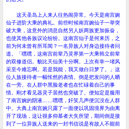
这天圣岛上人来人往热闹异常。今天是南宫婉
仙子进阶大乘的典礼。前些时候南宫婉仙子一举突
破大乘，这意外的消息自然另人妖两族更加振奋，
也使其他各族议论纷纷。这南宫仙子是何来历，之
前为何未曾有所耳闻？一名异族人对身边接待者问
道。「嘿嘿，这南宫前辈乃灵界第一大乘韩立前辈
的双修道侣。貌比天仙美十分啊。上次有幸一堵风
采至今难忘啊。若是我能，我又做白日梦了。」这
位人族接待者一幅怅然的表情。倒是把发问的人晒
在一旁。在人群中黑脸老者也在忙碌着自己的事
情。刚才看见器灵子居然也突破了。便知定是服用
了南宫婉的阴液……嘿嘿，奸笑几声便沉没在人群
中。大典上南宫婉只露了一面便以巩固境界为由离
开了现场，这让很多仰慕者大失所望，期间倒是接
到了一位异族人送来的一封书信说是有故人不能前