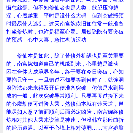
懈怠丝毫。但不知修仙者也是人类，欲望压抑越
深，心魔越重。平时是没什么大碍。但到突破瓶颈
时最易使人迷乱。这天南宫婉依旧如往常一般准备
打坐修炼时，也许是福至心灵。居然隐隐有要突破
的预感，心中大喜，急忙盘膝运功。
修仙本是如此，除了苦修外机缘也是至关重要
的，南宫婉知道自己的机缘到来，心里越是激动。
困在合体大成境界多年，终于要在今日突破，心知
要抱元守一，一旦错过不知要等到何时了，就连洞
府阵法都未来得及开启便准备突破。仿佛是水到渠
成的一般，此次突破异常顺利。只要再度过接下来
的心魔劫便可进阶大乘，然修仙本就有违天道，岂
能尽如人意？前面顺利后面必定凶险，南宫婉终修
炼相对其他大乘来说算是神速，但没韩立那般曲折
的经历遭遇。以至于心境上相对薄弱……南宫婉脑