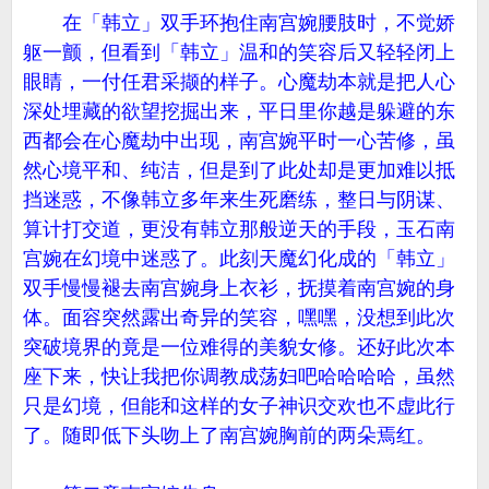
在「韩立」双手环抱住南宫婉腰肢时，不觉娇
躯一颤，但看到「韩立」温和的笑容后又轻轻闭上
眼睛，一付任君采撷的样子。心魔劫本就是把人心
深处埋藏的欲望挖掘出来，平日里你越是躲避的东
西都会在心魔劫中出现，南宫婉平时一心苦修，虽
然心境平和、纯洁，但是到了此处却是更加难以抵
挡迷惑，不像韩立多年来生死磨练，整日与阴谋、
算计打交道，更没有韩立那般逆天的手段，玉石南
宫婉在幻境中迷惑了。此刻天魔幻化成的「韩立」
双手慢慢褪去南宫婉身上衣衫，抚摸着南宫婉的身
体。面容突然露出奇异的笑容，嘿嘿，没想到此次
突破境界的竟是一位难得的美貌女修。还好此次本
座下来，快让我把你调教成荡妇吧哈哈哈哈，虽然
只是幻境，但能和这样的女子神识交欢也不虚此行
了。随即低下头吻上了南宫婉胸前的两朵焉红。