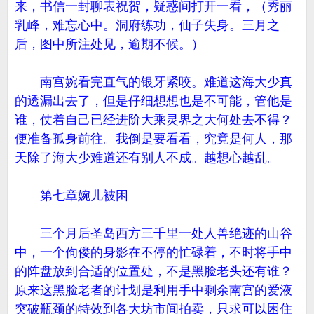
来，书信一封聊表祝贺，疑惑间打开一看，（秀丽
乳峰，难忘心中。洞府练功，仙子失身。三月之
后，图中所注处见，逾期不候。）
南宫婉看完直气的银牙紧咬。难道这海大少真
的透漏出去了，但是仔细想想也是不可能，管他是
谁，仗着自己已经进阶大乘灵界之大何处去不得？
便准备孤身前往。我倒是要看看，究竟是何人，那
天除了海大少难道还有别人不成。越想心越乱。
第七章婉儿被困
三个月后圣岛西方三千里一处人兽绝迹的山谷
中，一个佝偻的身影在不停的忙碌着，不时将手中
的阵盘放到合适的位置处，不是黑脸老头还有谁？
原来这黑脸老者的计划是利用手中剩余南宫的爱液
突破瓶颈的特效到各大坊市间拍卖，只求可以困住