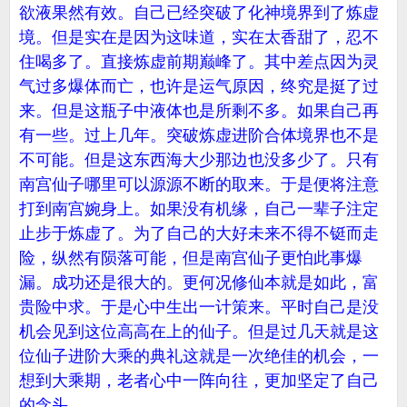
欲液果然有效。自己已经突破了化神境界到了炼虚
境。但是实在是因为这味道，实在太香甜了，忍不
住喝多了。直接炼虚前期巅峰了。其中差点因为灵
气过多爆体而亡，也许是运气原因，终究是挺了过
来。但是这瓶子中液体也是所剩不多。如果自己再
有一些。过上几年。突破炼虚进阶合体境界也不是
不可能。但是这东西海大少那边也没多少了。只有
南宫仙子哪里可以源源不断的取来。于是便将注意
打到南宫婉身上。如果没有机缘，自己一辈子注定
止步于炼虚了。为了自己的大好未来不得不铤而走
险，纵然有陨落可能，但是南宫仙子更怕此事爆
漏。成功还是很大的。更何况修仙本就是如此，富
贵险中求。于是心中生出一计策来。平时自己是没
机会见到这位高高在上的仙子。但是过几天就是这
位仙子进阶大乘的典礼这就是一次绝佳的机会，一
想到大乘期，老者心中一阵向往，更加坚定了自己
的念头。