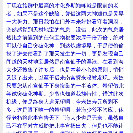
于现在族群中最高的才化身期巅峰就是眼前的老
者，如果不是这个缺陷，凭借这两大神通也是灵界
一大势力。那日我怕在门外本来好好看守着洞府，
突然感觉到天材地宝的气息，没错，此次的气息居
然比之前遇到的任何宝物都要浓厚千倍万倍，绝对
可以使自己突破化神，到达炼虚境界，于是便偷偷
摸了进去便看到了那天发生的一切，更是发现自己
闻道的天材地宝居然是南宫仙子的淫液。在看到海
大少还搜集了许多后，也是本着小心的原则，悄悄
又退了出来，以至于后来南宫醒来没被发现。老奴
只要您从南宫仙子下身搜集的一半液体。希望借此
尝试突破化神期。少爷也知道我族特性，错过此次
机缘，便是终身大道无望啊，今老奴寿元所剩不
多，这是眼下唯一的希望啊，若海少爷不答应，休
怪老朽将此事宣告天下「海大少也是无奈，虽然自
己不在乎对方威胁把此事宣扬出去，但是也不能让