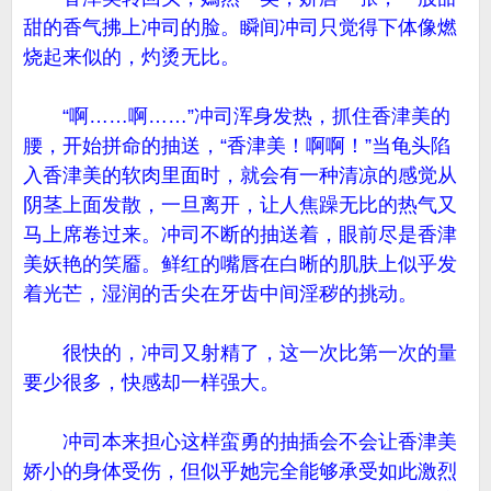
甜的香气拂上冲司的脸。瞬间冲司只觉得下体像燃
烧起来似的，灼烫无比。
“啊……啊……”冲司浑身发热，抓住香津美的
腰，开始拼命的抽送，“香津美！啊啊！”当龟头陷
入香津美的软肉里面时，就会有一种清凉的感觉从
阴茎上面发散，一旦离开，让人焦躁无比的热气又
马上席卷过来。冲司不断的抽送着，眼前尽是香津
美妖艳的笑靥。鲜红的嘴唇在白晰的肌肤上似乎发
着光芒，湿润的舌尖在牙齿中间淫秽的挑动。
很快的，冲司又射精了，这一次比第一次的量
要少很多，快感却一样强大。
冲司本来担心这样蛮勇的抽插会不会让香津美
娇小的身体受伤，但似乎她完全能够承受如此激烈