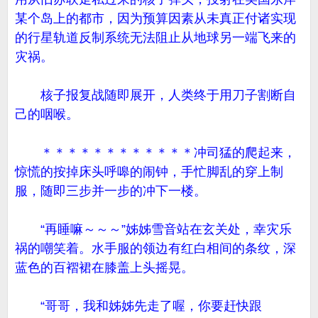
某个岛上的都市，因为预算因素从未真正付诸实现
的行星轨道反制系统无法阻止从地球另一端飞来的
灾祸。
核子报复战随即展开，人类终于用刀子割断自
己的咽喉。
＊＊＊＊＊＊＊＊＊＊＊＊冲司猛的爬起来，
惊慌的按掉床头呼嗥的闹钟，手忙脚乱的穿上制
服，随即三步并一步的冲下一楼。
“再睡嘛～～～”姊姊雪音站在玄关处，幸灾乐
祸的嘲笑着。水手服的领边有红白相间的条纹，深
蓝色的百褶裙在膝盖上头摇晃。
“哥哥，我和姊姊先走了喔，你要赶快跟