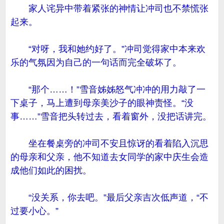
家人诧异中带着紧张的神情让冲司也不禁慌张
起来。
“对呀，我和她约好了。”冲司觉得家中本来欢
乐的气氛因为自己的一句话而完全破坏了。
“那个……！”雪音姊姊怒气冲冲的用力敲了一
下桌子，马上遭到母亲美沙子的眼神责怪。“没
事……”雪音把头转过去，看着窗外，没把话讲完。
坐在餐桌旁的冲司不安且惊讶的看着陷入沉思
的母亲和父亲，他不知道去女同学的家中庆生会造
成他们如此的困扰。
“没关系，你去吧。”最后父亲吉次低声道，“不
过要小心。”