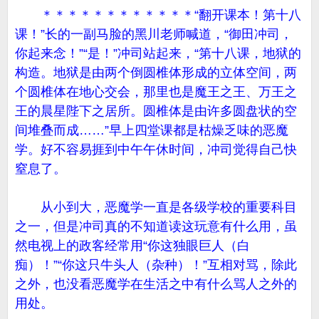
＊＊＊＊＊＊＊＊＊＊＊＊“翻开课本！第十八
课！”长的一副马脸的黑川老师喊道，“御田冲司，
你起来念！”“是！”冲司站起来，“第十八课，地狱的
构造。地狱是由两个倒圆椎体形成的立体空间，两
个圆椎体在地心交会，那里也是魔王之王、万王之
王的晨星陛下之居所。圆椎体是由许多圆盘状的空
间堆叠而成……”早上四堂课都是枯燥乏味的恶魔
学。好不容易捱到中午午休时间，冲司觉得自己快
窒息了。
从小到大，恶魔学一直是各级学校的重要科目
之一，但是冲司真的不知道读这玩意有什么用，虽
然电视上的政客经常用“你这独眼巨人（白
痴）！”“你这只牛头人（杂种）！”互相对骂，除此
之外，也没看恶魔学在生活之中有什么骂人之外的
用处。