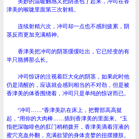
美妙的温暖触感又把阴茎包了起来，冲司在香
津美的喉咙里面第三次射精。
连续射精六次，冲司却一点也不感到疲累，阴
茎反而更加充满精神。
香津美把冲司的阴茎缓缓吐出，它已经变的有
半只胳膊那么长。
冲司惊讶的注视着巨大化的阴茎，如果此时他
仍是清醒的，应该就会感到相当的不对劲，但是被
香津美的体香围绕着，冲司只是单纯的惊讶而已。
“冲司……”香津美趴在床上，把臀部高高挺
起，“用你的大肉棒……插到香津美的里面来。”玉
指把深咖啡色的肛门稍稍拨开，香津美滴着淫液的
蜜穴充血外翻，充满欲望的身体贪婪的扭摆腰肢。