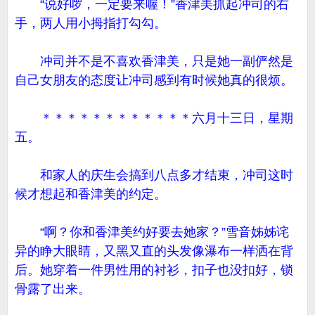
“说好啰，一定要来喔！”香津美抓起冲司的右
手，两人用小拇指打勾勾。
冲司并不是不喜欢香津美，只是她一副俨然是
自己女朋友的态度让冲司感到有时候她真的很烦。
＊＊＊＊＊＊＊＊＊＊＊＊六月十三日，星期
五。
和家人的庆生会搞到八点多才结束，冲司这时
候才想起和香津美的约定。
“啊？你和香津美约好要去她家？”雪音姊姊诧
异的睁大眼睛，又黑又直的头发像瀑布一样洒在背
后。她穿着一件男性用的衬衫，扣子也没扣好，锁
骨露了出来。