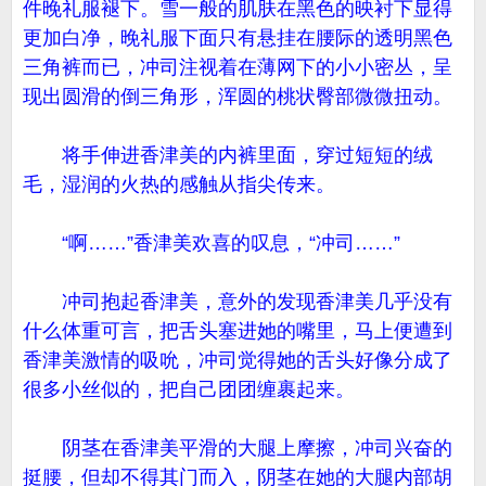
件晚礼服褪下。雪一般的肌肤在黑色的映衬下显得
更加白净，晚礼服下面只有悬挂在腰际的透明黑色
三角裤而已，冲司注视着在薄网下的小小密丛，呈
现出圆滑的倒三角形，浑圆的桃状臀部微微扭动。
将手伸进香津美的内裤里面，穿过短短的绒
毛，湿润的火热的感触从指尖传来。
“啊……”香津美欢喜的叹息，“冲司……”
冲司抱起香津美，意外的发现香津美几乎没有
什么体重可言，把舌头塞进她的嘴里，马上便遭到
香津美激情的吸吮，冲司觉得她的舌头好像分成了
很多小丝似的，把自己团团缠裹起来。
阴茎在香津美平滑的大腿上摩擦，冲司兴奋的
挺腰，但却不得其门而入，阴茎在她的大腿内部胡