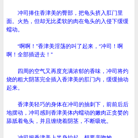
冲司捧住香津美的臀部，把龟头挤入肛门里
面。火热，但却无比柔软的肉在龟头的入侵下缓缓
蠕动。
“啊啊！”香津美淫荡的叫了起来，“冲司！啊
啊！全部插进去！”
四周的空气又再度充满浓郁的香味，冲司将灼
烧的粗大阴茎完全插入香津美的肛门内，缓缓抽动
起来。
香津美轻巧的身体在冲司的抽刺下，前前后后
地摆动，冲司感到香津美体内蠕动的嫩肉正贪婪的
舔舐着龟头，并且缠绕着阴茎，不断吸吮。
冲司把香津美上半身抬起，想要亲吻她。