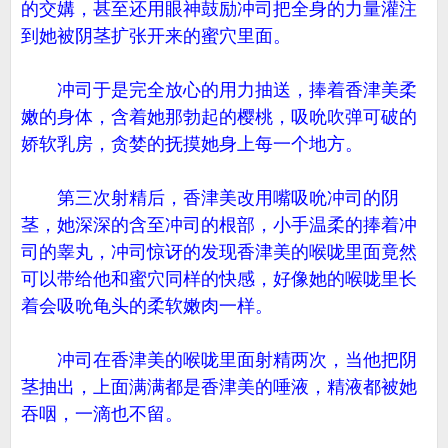
的交媾，甚至还用眼神鼓励冲司把全身的力量灌注
到她被阴茎扩张开来的蜜穴里面。
冲司于是完全放心的用力抽送，捧着香津美柔
嫩的身体，含着她那勃起的樱桃，吸吮吹弹可破的
娇软乳房，贪婪的抚摸她身上每一个地方。
第三次射精后，香津美改用嘴吸吮冲司的阴
茎，她深深的含至冲司的根部，小手温柔的捧着冲
司的睾丸，冲司惊讶的发现香津美的喉咙里面竟然
可以带给他和蜜穴同样的快感，好像她的喉咙里长
着会吸吮龟头的柔软嫩肉一样。
冲司在香津美的喉咙里面射精两次，当他把阴
茎抽出，上面满满都是香津美的唾液，精液都被她
吞咽，一滴也不留。