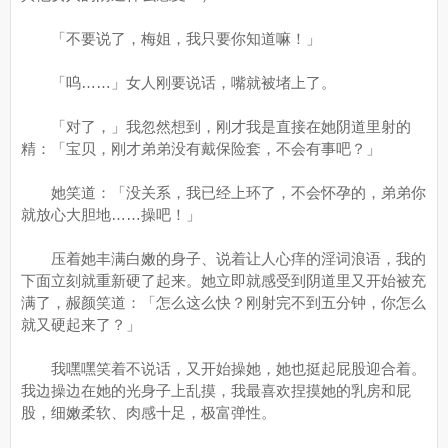
「不要说了，梅姐，我只要你知道嘛！」
「呜……」女人刚要说话，嘴就被堵上了。
「对了，」我忽然想到，刚才我是直接在她阴道里射的
精：「宝贝，刚才弟弟没有戴保险套，不会有事吧？」
她笑道：「没关系，我已经上环了，不会怀孕的，弟弟你
就放心大胆地……操吧！」
压着她丰满白嫩的身子、说着让人心痒的淫词浪语，我的
下面立刻就重新硬了起来。她立即就感受到阴道里又开始被充
满了，赧颜笑道：「怎么这么快？刚射完不到五分钟，你怎么
就又硬起来了？」
我嘿嘿笑着不说话，又开始操她，她也挺起屁股迎合着。
我边操边在她的光身子上乱摸，我最喜欢捏摸她的乳房和屁
股，细嫩柔软、肉感十足，极富弹性。