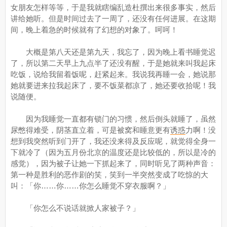
女朋友怎样等等，于是我就瞎编乱造杜撰出来很多事实，然后
讲给她听。但是时间过去了一周了，还没有任何进展。在这期
间，晚上着急的时候就有了幻想的对象了。呵呵！
大概是第八天还是第九天，我忘了，因为晚上看书睡觉迟
了，所以第二天早上九点半了还没有醒，于是她就来叫我起床
吃饭，说给我留着饭呢，赶紧起来。我说我再睡一会，她说那
她就要进来拉我起床了，要不饭菜都凉了，她还要收拾呢！我
说随便。
因为我睡觉一直都有锁门的习惯，然后倒头就睡了，虽然
尿憋得难受，阴茎直立着，可是被窝和睡意更有
诱惑
力啊！没
想到我突然听到门开了，我还没来得及反应呢，就觉得全身一
下就冷了（因为五月份北京的温度还是比较低的，所以是冷的
感觉），因为被子让她一下抓起来了，同时听见了两种声音：
第一种是胜利的恶作剧的笑，笑到一半突然变成了吃惊的大
叫：「你……你……你怎么睡觉不穿衣服啊？」
「你怎么不说话就掀人家被子？」