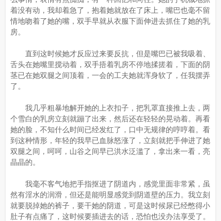
着没有动，我却着急了，抱着她就放在了床上，嘴巴也毫不留
情地吻着了她的嘴，双手早就从衣服下面伸进去抓住了她的乳
房。
直到这时候她才反应过来要反抗，但是嘴巴已被我吸着、
舌头在她嘴里搅动着，双手捂着乳房不停地揉搓着，下面的阴
茎已在她双腿之间顶着，一会的工夫她就浑身软了，任我摆弄
了。
我几乎粗暴地解开她的上衣扣子，把乳罩直接推上去，两
个雪白的乳房立刻就蹦了出来，然后还在轻轻的晃动着。再看
她的脸，不知什么时间已经发红了，口中无规律的哼哼着。看
到这种情形，年轻的我早已血脉怒涨了，立刻就把手伸进了她
双腿之间，呵呵，山谷之间早已洪水泛滥了，拿出来一看，亮
晶晶的。
我毫不客气地把手指抠进了阴道内，感觉里面非常紧，虽
然有淫水的润滑，但还是能明显感觉到阴道壁的压力。我立刻
就要脱掉她的裤子，要干她的阴道，可是这时候尿已经憋得小
肚子有点痛了，这时候要插进去的话，恐怕也没办法享受了。