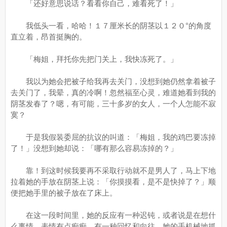
「还好意思说话？看看你自己，难看死了！」
我低头一看，哈哈！１７厘米长的阴茎以１２０°的角度
直立着，昂首挺胸的。
「梅姐，拜托你先把门关上，我快冻死了。」
我以为她会把被子给我再去关门，没想到她仍然拿着被子
去关门了，我晕，真的冷啊！忽然福至心灵，难道她看到我的
阴茎发春了？嗯，有可能，三十多岁的女人，一个人怎能不寂
寞？
于是我假装委屈的抗议的叫道：「梅姐，我的鸡巴要冻掉
了！」没想到她却说：「哪有那么容易冻掉的？」
靠！到这时候我要再不采取行动就不是男人了，马上下地
拉着她的手放在阴茎上说：「你摸摸看，是不是快掉了？」顺
便把她手里的被子放在了床上。
在这一段时间里，她的反应有一种迟钝，或者说是在想什
么事情，表情有点痴痴，有一种回忆和向往。她的手机械地抓