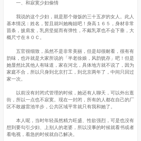
一、和寂寞少妇偷情
我说的这个少妇，就是那个做饭的三十五岁的女人。此人
基本情况：姓名，暂且就叫她梅姐吧！身高１６５，身材非常
苗条，披肩发，乳房坚挺而有弹性，不戴乳罩也不会下垂，大
概尺寸在８０Ｃ。
五官很细致，虽然不是非常美丽，但是却很耐看，很有有
韵味，也许就是大家所说的「半老徐娘，风韵犹存」吧！但是
她显然比其他人有味道，家在河北，具体地方就不说了，因为
家庭不合，所以只身到北京打工，到北京两年了，中间只回过
家一次。
以前没有封闭式管理的时候，她还有人聊天，可以外出逛
街，所以一点也不寂寞。现在一封闭，所有的人都在自己的厂
区不敢越雷池半步，公共区域平常就只有我和她了。
本人呢，当时年轻虽然精力旺盛、性欲强烈，可是也没有
想到要勾引少妇、上别人的老婆，所以没事的时候就看书或者
看电视，着急的时候就自己解决。