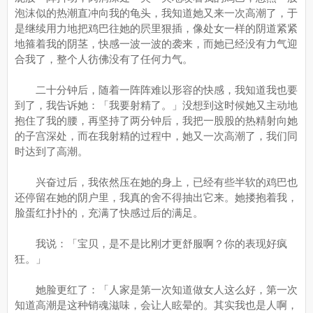
泡沫似的热潮直冲向我的龟头，我知道她又来一次高潮了，于
是继续用力地把鸡巴往她的屄里狠插，像处女一样的阴道紧紧
地箍着我的阴茎，快感一波一波的袭来，而她已经没有力气迎
合我了，整个人彷佛没有了任何力气。
二十分钟后，随着一阵阵难以形容的快感，我知道我也要
到了，我告诉她：「我要射精了。」没想到这时候她又主动地
抱住了我的腰，再坚持了两分钟后，我把一股股的热精射向她
的子宫深处，而在我射精的过程中，她又一次高潮了，我们同
时达到了高潮。
兴奋过后，我依然压在她的身上，已经有些半软的鸡巴也
还停留在她的阴户里，我真的舍不得抽出它来。她搂抱着我，
脸蛋红扑扑的，充满了快感过后的满足。
我说：「宝贝，是不是比刚才更舒服啊？你的表现好疯
狂。」
她脸更红了：「人家是第一次知道做女人这么好，第一次
知道高潮是这种销魂滋味，会让人眩晕的。其实我也是人啊，