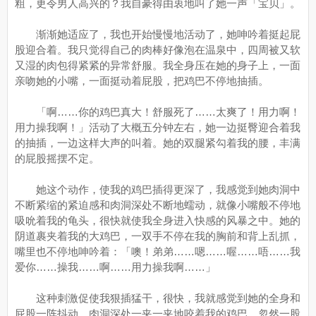
粗，更令男人高兴的？我自豪得由衷地叫了她一声「宝贝」。
渐渐她适应了，我也开始慢慢地活动了，她呻吟着挺起屁
股迎合着。我只觉得自己的肉棒好像泡在温泉中，四周被又软
又湿的肉包得紧紧的异常舒服。我全身压在她的身子上，一面
亲吻她的小嘴，一面挺动着屁股，把鸡巴不停地抽插。
「啊……你的鸡巴真大！舒服死了……太爽了！用力啊！
用力操我啊！」活动了大概五分钟左右，她一边挺臀迎合着我
的抽插，一边这样大声的叫着。她的双腿紧勾着我的腰，丰满
的屁股摇摆不定。
她这个动作，使我的鸡巴插得更深了，我感觉到她肉洞中
不断紧缩的紧迫感和肉洞深处不断地蠕动，就像小嘴般不停地
吸吮着我的龟头，很快就使我全身进入快感的风暴之中。她的
阴道裹夹着我的大鸡巴，一双手不停在我的胸前和背上乱抓，
嘴里也不停地呻吟着：「噢！弟弟……嗯……喔……唔……我
爱你……操我……啊……用力操我啊……」
这种刺激促使我狠插猛干，很快，我就感觉到她的全身和
屁股一阵抖动，肉洞深处一夹一夹地咬着我的鸡巴，忽然一股