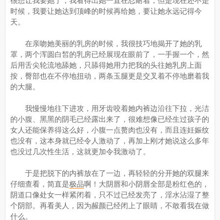
很想让我要她了，我看得出她一直在忍耐着，但是现在还不是
时候，我要让她达到顶峰的时候再给她，要让她永远记得今
天。
在亲吻她美丽的乳房的时候，我很技巧地揭开了她的乳
罩，两个浑圆白皙的乳房已经展现在眼前了，一手握一个，然
后用舌尖轮流地舔她，只舔得她用力把我的头往她乳房上面
按，臀部也在不停地扭动，两条玉腿更是交叉着不停地磨着我
的大腿。
我慢慢地往下进攻，用牙齿咬着她内裤边沿往下拉，光洁
的小腹、黑黑的阴毛已经露出来了，很难想像已经生过孩子的
女人还能保养得这么好，小腹一点赘肉也没有，而且连妊娠纹
也没有，这本身就已经令人激动了，再加上刚才她说这么多年
也没过几次性生活，这就更加令我激动了。
于是把脱下的内裤放在了一边，再轻轻的分开她的双腿来
仔细查看，简直是
极品
啊！大阴唇和小阴唇全部是粉红色的，
阴道口像处女一样紧闭着，只不过已经发亮了，淫水沾湿了整
个阴部。再看美人，因为赧颜已经闭上了眼睛，不敢看我在做
什么。