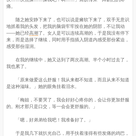
痛。
随之她安静下来了，也可以说是瘫软下来了，双手无意识
地抓着我的头发，把我的脑袋牢牢按在她的阴部，不让我动
——她已经
高潮
了。女人是可以连续高潮的，于是我没有停下
来，而是选择了继续，同时用手指插入阴道内感受那份紧迫，
感受那份湿润。
在我的继续中，她又达到了两次高潮。半个小时过去了，
我也累了。
「原来做爱这么舒服！我从来都不知道，而且从来不知道
是这种滋味。」她的眼角挂着泪水。
「梅姐，不要哭了，我会好好心疼你的，会让你更加舒服
的。刚才那只是口交，等一会会更舒服的。」
「嗯，好弟弟给我吧！我准备好了。」
于是我几下就扒光自己，用手扶着涨得有些发痛的鸡巴，