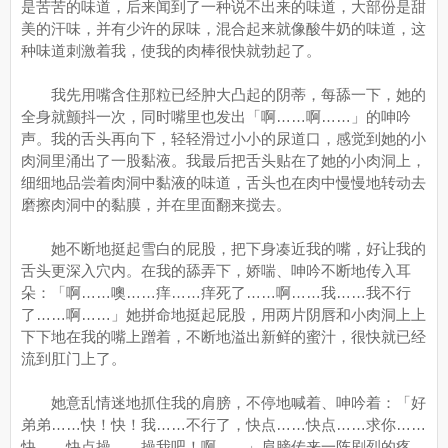
是苦苦的味道，后来闻到了一种说不出来的味道，大部份是甜
美的汗味，并有少许的尿味，混合起来就像酸牛奶的味道，这
种味道刺激着我，使我的肉棒很快就勃起了。
我先用嘴含住那粒已经肿大凸起的阴蒂，每舔一下，她的
全身就颤抖一次，同时嘴里也发出「啊……啊……」的呻吟
声。我的舌头再向下，轻轻滑过小小的尿道口，感觉到她的小
肉洞里涌出了一股黏液。我最后把舌头贴在了她的小肉洞上，
细细地品尝着肉洞中黏液的味道，舌头也在肉中慢慢地转动去
磨擦肉洞中的黏膜，并在里面翻来搅去。
她不断地挺起雪白的屁股，把下身凑近我的嘴，好让我的
舌头更深入穴内。在我的舔弄下，娇喘、呻吟不断地传入耳
朵：「啊……噢……痒……痒死了……啊……我……我不行
了……啊……」她拼命地挺起屁股，用两片阴唇和小肉洞上上
下下地在我的嘴上蹭着，不断地溢出新鲜的蜜汁，很快就已经
流到肛门上了。
她意乱情迷地抓住我的肩膀，不停地喊着、呻吟着：「好
弟弟……快！快！我……不行了，快点……快点……求你……
快……快点操……操我吧！啊……」肩膀传来一阵剧烈的疼