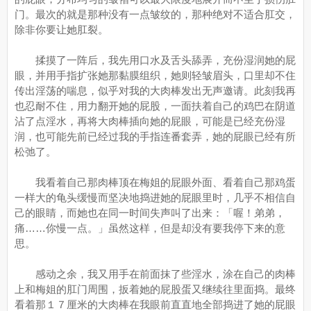
门。最次的就是那种没有一点皱纹的，那种绝对不适合肛交，
除非你要让她肛裂。
揉摸了一阵后，我先用口水及舌头舔弄，充份湿润她的屁
眼，并用手指扩张她那黏膜组织，她则轻皱眉头，口里却不住
传出淫荡的喘息，似乎对我的大肉棒发出无声邀请。此刻我再
也忍耐不住，用力翻开她的屁股，一面扶着自己的鸡巴在阴道
沾了点淫水，再将大肉棒插向她的屁眼，可能是已经充份湿
润，也可能先前已经过我的手指连番套弄，她的屁眼已经有所
松弛了。
我看着自己那肉棒顶在梅姐的屁眼外面、看着自己那鸡蛋
一样大的龟头缓慢而坚决地捣进她的屁眼里时，几乎不相信自
己的眼睛，而她也在同一时间失声叫了出来：「喔！弟弟，
痛……你慢一点。」虽然这样，但是却没有要我停下来的意
思。
感动之余，我又用手在前面抹了些淫水，涂在自己的肉棒
上和梅姐的肛门周围，扳着她的屁股蛋又继续往里面捣。最终
看着那１７厘米的大肉棒在我眼前直直地全部捣进了她的屁眼