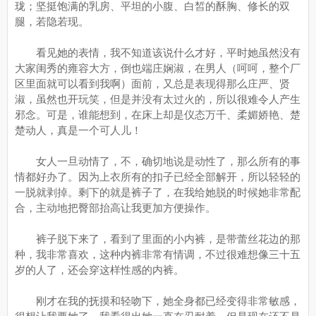
珑；坚挺饱满的乳房、平坦的小腹、白皙的酥胸、修长的双
腿，若隐若现。
看见她的表情，我不知道该说什么才好，平时她虽然没有
大家闺秀的雍容大方，倒也端庄娴淑，在男人（呵呵，整个厂
区里面就可以看到我啊）面前，又总是表现得那么庄严、贤
淑，虽然也开玩笑，但是并没有太过火的，所以很难令人产生
邪念。可是，谁能想到，在床上却是仪态万千、柔媚娇艳、楚
楚动人，真是一个可人儿！
女人一旦动情了，不，确切地说是动性了，那么所有的事
情都好办了。因为上衣所有的扣子已经全部解开，所以轻轻的
一脱就剥掉。剩下的就是裤子了，在我给她脱的时候她非常配
合，主动地把臀部抬高让我更加方便操作。
裤子脱下来了，看到了里面的小内裤，是带蕾丝花边的那
种，我非常喜欢，这种内裤非常有情调，不过很难想像三十五
岁的人了，还会穿这样性感的内裤。
刚才在我的抚摸和轻吻下，她全身都已经变得非常敏感，