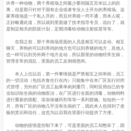
许养一种动物，两个养殖场之间最少要间隔五百米以上的距
离，但是那只针对于国有企业或者专业人士开办的养殖场。这
家养殖场是一个私人开的，而且对养殖一窍不通，而本人呢，
正好略通此道，所以就到里面做了技术指导专员，说白了，就
是制定相关的防疫计划，定期消毒给动物注射疫苗等等。
在我之前，那个养殖场里面的人员是相互可以走动、相互
聊天，养狗的可以到养鸡的地方也可以到养猪的地方，其他人
也一样可以到另外两个地方走动，所以那里的动物经常生病，
管理非常的混乱，里面的员工反倒很悠闲。
本人上任以后，第一件事情就是严禁相互之间串岗，员工
的一切活动（包括衣食住行在内）只能集中在本厂区实行封闭
式管理，另外的厂区员工如果串岗则重罚，同时应用自己的专
业知识给生病的动物医治，在厂区进行全面的消毒，动物饲料
进行重新的搭配、添加保健药剂等等一系列措施。短短的一个
月，所有厂区的动物几乎没有生病的了，因此本人也得到了老
板的赏识和信任，这也为以后我在里面行动提供了方便。
动物的疫情是控制下来了，可是里面的员工却憋坏了，因