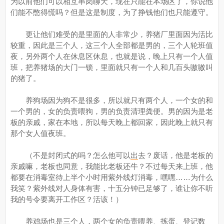
为以前他们可以相互串岗聊天，现在只能在本场区了，你说他
们能不憋得慌吗？但是这是制度，为了挣钱他们也只能遵守。
更让他们难受的是里面的人非常少，养猪厂里面因为活比
较重，因此是三个人，这三个人全部都是男的，三个人轮班值
夜，另外两个人在休息区休息，也就是说，晚上只有一个人值
班，把养猪场的大门一锁，里面就只有一个人和几百头嗷嗷叫
的猪了。
养狗场因为狗不是很多，所以就只有两个人，一个女的和
一个男的，女的负责喂狗，男的负责清理粪便。男的因为是老
板的亲戚，家在本地，所以每天晚上都回家，因此晚上就只有
那个女人值夜班。
（不是封闭式的吗？怎么他可以
出
去？废话，他是老板的
亲戚嘛，老板也同意，我能比老板还牛？不过每天来上班，他
都要在消毒室待上半个小时用紫外线灯消毒，嘿嘿……为什么
我笑？紫外线对人身体有害，十五分钟已足够了，谁让你不听
我的号令要离开工作区？活该！）
养鸡场也是三个人，两个女的负责喂养、拣蛋、登记数