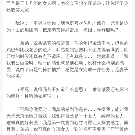
而且是三十几岁的女人啊，怎么会不想？坏弟弟，让你玩了你
还取笑人家！」
我说：「不是取笑你，我也挺喜欢你刚才那样，尤其是你
的下面的那团肉，把弟弟夹得好舒服。梅姐，你舒服吗？」
「弟弟，说实话真的很舒服。你的年纪虽然不大，但你的
鸡巴却比我老公的还大，我感觉到它把我下面塞得满满的，刚
开始的时候还真有点不适应。还有就是……」她娇羞道：「和
我老公做爱时，唯一的感觉就是他在动，没有什么特别的感
受，说白了就是纯粹在抽插，感觉是在完成一件任务，是妻子
的任务。」
（晕死，说得我都不知道什么意思了，难道做爱还有其它
的解释？且听她如何说。）
「可和你做爱时，我真的感到你是在……在操我，能让我
无拘无束地敞开自我，我觉得自己是一个女人，纯粹的女人，
这样真的好刺激！我是第一次尝到心甘情愿让人操的感觉。而
且啊，弟弟，你可真的会玩女人，到时候可不要再打厂里其他