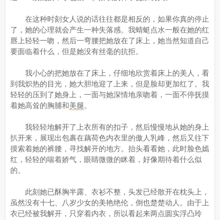
在这种时刻女人说的话往往都是相反的，如果你真的停止
了，她的心理就会产生一种失落感。我蜻蜓点水一般在她的红
唇上轻轻一吻，然后一弯腰把她放在了床上，她当然知道自己
要面临着什么，但是她没有丝毫的抗拒。
我小心的把她放在了床上，仔细地欣赏着床上的美人，看
到我炽热的目光，她大胆地迎了上来，但是脸却更加红了。我
轻轻的压到了她身上，一面与她深情地亲吻着，一面不停抚摸
着她高耸的胸脯和
美腿
。
我轻轻地解开了上衣所有的扣子，然后慢慢地从她的身上
扒开来，展现出包裹在藕荷色内衣里的傲人乳峰，然后又往下
摸索着她的裤腰，寻找解开的地方。抬头看看她，此时脸色嫣
红，轻轻的喘着娇气，眼睛微微的眯着，好像期待着什么似
的。
此刻她已酥胸半露、衣衫不整，头发已经散开在枕头上，
虽然没有十七、八岁少女的美艳绝伦，倒也楚楚动人。由于上
衣已经被我解开，只穿着内衣，所以看起来两点圆实浮凸玲