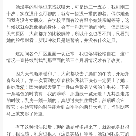
她没事的时候也来找我聊天，可是她三十五岁，我刚刚二
十岁，实在没什么可聊的，就有一搭没一搭的聊着。偶尔她会
问我有没有女朋友、在学校里面有没有跟小姑娘亲嘴等等，这
时候我就会想像她的身体，会有一种想干她的冲动。但是因为
天气原因，大家都穿的比较臃肿，所以什么也看不到，只看到
她的脸很耐看，所以冲动只是短暂的，并没有什么进展。
这期间各个厂区里面一切正常，我也落得轻松自在，这种
情况一直持续到我到那里面的第三个月后情况才有了改变。
因为天气渐渐暖和了，大家都脱去了臃肿的冬装，开始穿
春秋装了。第一次看到她穿春秋装我就下决心一定要上了她，
跟她做
爱
！因为她那天穿了一件白色紧身Ｖ领的羊毛衫，下身
一条黑色的时装裤，我的乖乖，那曲线一览无遗！尤其是走路
的时候，乳房一颤一颤的，真想过去抓住揉揉，然后吸吮它、
咬它；在她弯腰的时候能看到白乎乎的两只大兔子，当时阴茎
马上就支起了帐篷。
有了这种想法以后，聊的话题就多起来了，就说她身材很
好，很性感，乳房也很大（这是实话）等等，她就问我以前的