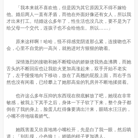
「我本来就不喜欢他，但是因为其它原因又不得不嫁给
他。婚后两人一直有矛盾，而他在外面好像还有女人，所以我
才出来打工。结婚这么多年了，性生活也没几次，要不是为了
给父母一个交代，连孩子也不会给他生。所以……」
原来这样啊！哈哈，怪不得感觉阴道那么紧，连接吻也不
会，心里不自觉的一高兴，就抱进对方狠狠的吻着。
深情激烈的接吻和她不断蠕动的娇躯使我热血沸腾，而她
舌头的不断回应也让我欲火更加高涨起来，双手开始不老实
了，左手慢慢地向下移动，放在了高翘的屁股上面，而右手当
然也没有闲着，已经攀上了她那高耸的乳房并不断地揉搓着。
也许这么多年压抑的东西现在彻底解放了吧，她现在非常
敏感，被我上下其手之后，身体一下子软了下来，整个身子都
倒在了我的身上，脸蛋儿红得像要滴出汁来，眼睛水汪汪的，
小嘴不停地喘着娇气。
她既害羞又欣喜地将小嘴松开，先是白了我一眼，然后嗔
道：「别乱摸，小色狼！」娇嗔的样子更加诱人。