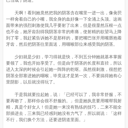
巴当成了阴道。
天啊！看到她竟然把我的阴茎含在嘴里一进一出，像肏屄
一样肏着自己的小嘴，我全身的血好像一下全涌上头顶。这画
面带来的强烈刺激使我几乎要射了出来，但是很显然压根一点
也不会，她牙齿刮得我阴茎非常的疼痛，使射精的欲望马上降
到了零，我赶紧告诉她不是那样的，要把嘴巴张开用嘴唇抱着
牙齿，然后把阴茎往里面送，用咽喉部位来感受我的阴茎。
少妇就是少妇，学习得就是快，不到五分钟她就基本掌握
要领了，我也开始享受了。但是由于阴茎的长度和直径，所以
进入太深的时候会引起她一阵阵的乾呕。虽然很刺激，很想把
阴茎全部塞进她的咽喉，毕竟这才是第一次，不要搞得她有心
里阴影，以后就没得玩了。
于是我就要拉起她，说：「已经可以了，我非常舒服，不
要再吻了，那样你会很不舒服的。」但是她执意要用嘴帮我射
精，真是个好女人！但是她一来没有熟练的技巧，二来不能全
部插进去，三来我已经感到她没有力气了，所以就说：「这样
不行，我们换个方法，还要进阴道里面。」