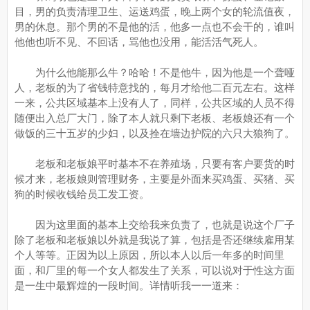
目，男的负责清理卫生、运送鸡蛋，晚上两个女的轮流值夜，
男的休息。那个男的不是他的活，他多一点也不会干的，谁叫
他他也听不见、不回话，骂他也没用，能活活气死人。
为什么他能那么牛？哈哈！不是他牛，因为他是一个聋哑
人，老板的为了省钱特意找的，每月才给他二百元左右。这样
一来，公共区域基本上没有人了，同样，公共区域的人员不得
随便出入总厂大门，除了本人就只剩下老板、老板娘还有一个
做饭的三十五岁的少妇，以及拴在墙边护院的六只大狼狗了。
老板和老板娘平时基本不在养殖场，只要有客户要货的时
候才来，老板娘则管理财务，主要是外面来买鸡蛋、买猪、买
狗的时候收钱给员工发工资。
因为这里面的基本上交给我来负责了，也就是说这个厂子
除了老板和老板娘以外就是我说了算，包括是否还继续雇用某
个人等等。正因为以上原因，所以本人以后一年多的时间里
面，和厂里的每一个女人都发生了关系，可以说对于性这方面
是一生中最辉煌的一段时间。详情听我一一道来：