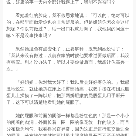
说，好康的事一天内全部让我遇上了，我能不兴奋吗？
看她羞红的脸庞，我不假思索地说：「可以的，绝对可以
的，在那里面做爱你也会非常舒服的。但是姐姐你怎么会这样
想呢？你以前做过？」话一出口我就后悔了，我他妈的问这干
嘛？不是没事找事吗？
果然她脸色有点变化了，正要解释，没想到她说话了：
「我从来没有做过，以前在家的时候他要求过要做后面，我没
有答应。刚才没办法了，所以才要你做后面，我想让你高兴一
次。」
「好姐姐，你对我太好了！我以后会好好疼你的。」我感
激地说完，就让她趴在床上把臀部抬高，我双手按在梅姐屁股
蛋儿上揉摸了一阵以后，把那两瓣肥嫩的屁股蛋儿用手掰开
了，这下可以清楚地看到她的屁眼了。
她的屁眼和前面的阴部一样都是粉红色的！那是一个小小
的闭着的肉洞，外面长着一圈一圈的像花纹一样的皱皮，而且
分布极为均匀。我看得兴奋异常，因为这正是进行肛交最适合
的屁眼，分布均匀的皱褶可以最大限度地展开而不至于损伤肛