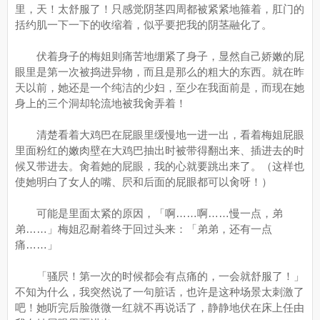
里，天！太舒服了！只感觉阴茎四周都被紧紧地箍着，肛门的
括约肌一下一下的收缩着，似乎要把我的阴茎融化了。
伏着身子的梅姐则痛苦地绷紧了身子，显然自己娇嫩的屁
眼里是第一次被捣进异物，而且是那么的粗大的东西。就在昨
天以前，她还是一个纯洁的少妇，至少在我面前是，而现在她
身上的三个洞却轮流地被我肏弄着！
清楚看着大鸡巴在屁眼里缓慢地一进一出，看着梅姐屁眼
里面粉红的嫩肉壁在大鸡巴抽出时被带得翻出来、插进去的时
候又带进去。肏着她的屁眼，我的心就要跳出来了。（这样也
使她明白了女人的嘴、屄和后面的屁眼都可以肏呀！）
可能是里面太紧的原因，「啊……啊……慢一点，弟
弟……」梅姐忍耐着终于回过头来：「弟弟，还有一点
痛……」
「骚屄！第一次的时候都会有点痛的，一会就舒服了！」
不知为什么，我突然说了一句脏话，也许是这种场景太刺激了
吧！她听完后脸微微一红就不再说话了，静静地伏在床上任由