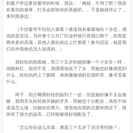
到窗户旁边要挂窗帘的时候，我说：「梅姐，不用了吧？我喜
欢看你的身体，灯光会影响你的美丽的。」于是她就停止了，
来到我身边。
（不挂窗帘不怕别人偷看？难道我有暴露倾向？非也，偶
说的是实话，另外整个公共厂区这时候只有我们两个，四周是
两米多的高墙，其他人都在岗位上忙着呢！换句话说，就是我
们在外面做也没人知道的。）
我轻轻的抱着她，而三十五岁的她就像一个小女生一样，
俏脸粉红、扭捏不安，我缓缓地低下了头，而她也好像感觉到
什么，轻轻的闭上了眼睛，身体微微倾斜在我怀里，像寻觅着
什么。
终于，四
片
嘴唇轻轻的贴到了一起，但是她好像不太会接
吻，我用舌头轻轻挑开她的牙关，而她也十分配合，虽然不知
道该怎么做，但她却在努力。渐渐地在我的点拨和挑逗下，很
快有了很大的提高，已经能够很好地配合了。
「怎么你会这么生疏，难道三十五岁了还没有经验？」