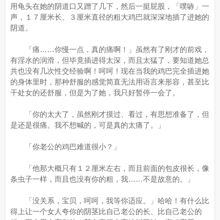
用龟头在她的阴道口又蹭了几下，然后一挺屁股，「噗哧」一
声，１７厘米长、３厘米直径的粗大鸡巴就深深地插了进她的
阴道。
「痛……你慢一点，真的痛啊！」虽然有了刚才的前戏，
有淫水的润滑，但毕竟插进得太深，而且太猛了，要知道她总
共也没有几次性交经验啊！呵呵！现在当我的鸡巴完全插进她
的身体里时，那种舒服的感觉简直无法用语言来形容，甚至比
干处女的还舒服，但是为了她，我只好暂停一会了。
「你的太大了，虽然刚才摸过、看过，有思想准备了，但
是还是很痛。我不想喊的，可是真的太痛了。」
「你老公的鸡巴难道很小？」
「他那大概只有１２厘米左右，而且前面的包皮很长，像
条虫子一样，而且也没有你的粗，我……不是故意的。」
「没关系，宝贝，呵呵，我等你适应。」哈哈！有什么比
得上让一个女人夸你的阴茎比自己老公的长、比自己老公的