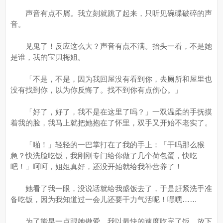
声音有点不屑。我立刻就跳了起来，只听见碗碟破碎的声
音。
见鬼了！反应这么大？声音有点不满。抬头一看，不是她
是谁，我的宝贝梅姐。
「不是，不是，因为我回屋没有看到你，去厕所和屋里也
没有找到你，以为你反悔了。找不到你有点伤心。」
「好了，好了，我不是在这里了吗？」一双温柔的手抚摸
着我的脸，我马上就把她抱在了怀里，双手又开始不老实了。
「啪！」轻轻的一巴掌打在了我的手上：「干吗那么猴
急？快洗脸吃饭，我刚刚专门给你做了几个荷包蛋，快吃
吧！」呵呵，姐姐真好，还没开始就给我补营养了！
她看了我一眼，没说话就给我盛饭去了，于是赶紧洗手准
备吃饭，因为我知道过一会儿还要干力气活呢！嘿嘿……
为了能早一点跟她
做爱
，我以最快的速度吃完了饭，放下