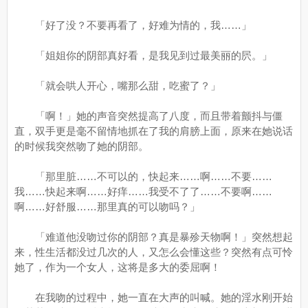
「好了没？不要再看了，好难为情的，我……」
「姐姐你的阴部真好看，是我见到过最美丽的屄。」
「就会哄人开心，嘴那么甜，吃蜜了？」
「啊！」她的声音突然提高了八度，而且带着颤抖与僵
直，双手更是毫不留情地抓在了我的肩膀上面，原来在她说话
的时候我突然吻了她的阴部。
「那里脏……不可以的，快起来……啊……不要……
我……快起来啊……好痒……我受不了了……不要啊……
啊……好舒服……那里真的可以吻吗？」
「难道他没吻过你的阴部？真是暴殄天物啊！」突然想起
来，性生活都没过几次的人，又怎么会懂这些？突然有点可怜
她了，作为一个女人，这将是多大的委屈啊！
在我吻的过程中，她一直在大声的叫喊。她的淫水刚开始