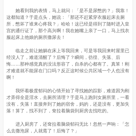
她看到我的表情，马上就问：「是不是尿憋的？」我靠！
这都知道？于是点头，她说：「那还不赶紧穿衣服起床去厕
所，憋坏了谁来心疼我？」哈哈！这已经是得到了随时进入皇
宫的通行证了，那个高兴啊！我在她嘴上亲了一口，马上找衣
服起床上他娘的厕所撒尿去！
临走之前让她躺在床上等我回来，可是等我回来时屋里已
经没人了，难道清醒了？后悔了？瞬间，彷徨、失落、后
悔……那种感觉真的没法形容了，自杀的心都有了。真笨！刚
才难道就不能尿在门口吗？反正这时候公共区域一个人也没有
啊！
我怀着极度郁闷的心情开始了寻找她的踪影，难道因为刚
才弄得全是淫水，去厕所清理？于是马上跑到女厕所里，一看
没有，失落！直接奔到了她的宿舍，妈的，还是没有，更加失
落！算了，找不到了，耷拉着脑袋到厨房去找吃的。
进入厨房了，还耷拉着脑袋郁闷无比！忽然一声响：「怎
么去撒泡尿，人就蔫了！后悔了？」