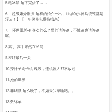
5.电冰箱-这下完蛋了……
6. 超级婚介服务-这样的婚介一出，非诚勿扰神马统统都是
浮云！】【一年保修包退换哦亲】
7. 环保厕所-有喜欢的么？懂的请评论，不懂请也请评论
喔。
8.高手-高手果然在民间
9.应聘最后一关-
10.辣妹子刷卡机-魂淡，连机器人都不放过
11.她的世界-
12.非幽默-这么晚了，不如去我家睡吧。。
13.数绵羊-