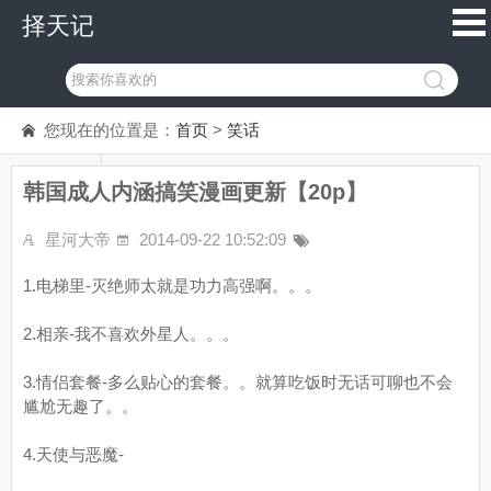
择天记
您现在的位置是：
首页
>
笑话
韩国成人内涵搞笑漫画更新【20p】
星河大帝
2014-09-22 10:52:09
1.电梯里-灭绝师太就是功力高强啊。。。
2.相亲-我不喜欢外星人。。。
3.情侣套餐-多么贴心的套餐。。就算吃饭时无话可聊也不会
尴尬无趣了。。
4.天使与恶魔-