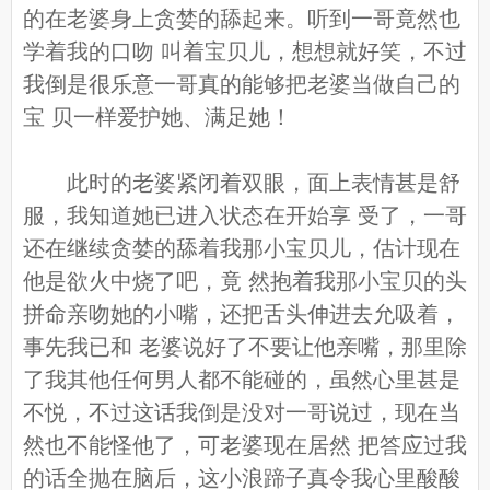
的在老婆身上贪婪的舔起来。听到一哥竟然也
学着我的口吻 叫着宝贝儿，想想就好笑，不过
我倒是很乐意一哥真的能够把老婆当做自己的
宝 贝一样爱护她、满足她！
此时的老婆紧闭着双眼，面上表情甚是舒
服，我知道她已进入状态在开始享 受了，一哥
还在继续贪婪的舔着我那小宝贝儿，估计现在
他是欲火中烧了吧，竟 然抱着我那小宝贝的头
拼命亲吻她的小嘴，还把舌头伸进去允吸着，
事先我已和 老婆说好了不要让他亲嘴，那里除
了我其他任何男人都不能碰的，虽然心里甚是
不悦，不过这话我倒是没对一哥说过，现在当
然也不能怪他了，可老婆现在居然 把答应过我
的话全抛在脑后，这小浪蹄子真令我心里酸酸