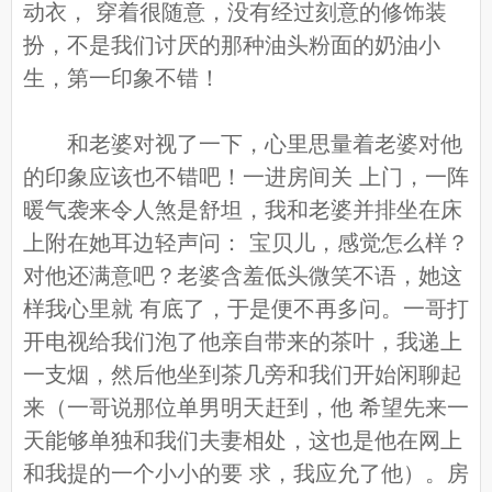
动衣， 穿着很随意，没有经过刻意的修饰装
扮，不是我们讨厌的那种油头粉面的奶油小
生，第一印象不错！
和老婆对视了一下，心里思量着老婆对他
的印象应该也不错吧！一进房间关 上门，一阵
暖气袭来令人煞是舒坦，我和老婆并排坐在床
上附在她耳边轻声问： 宝贝儿，感觉怎么样？
对他还满意吧？老婆含羞低头微笑不语，她这
样我心里就 有底了，于是便不再多问。一哥打
开电视给我们泡了他亲自带来的茶叶，我递上
一支烟，然后他坐到茶几旁和我们开始闲聊起
来（一哥说那位单男明天赶到，他 希望先来一
天能够单独和我们夫妻相处，这也是他在网上
和我提的一个小小的要 求，我应允了他）。房