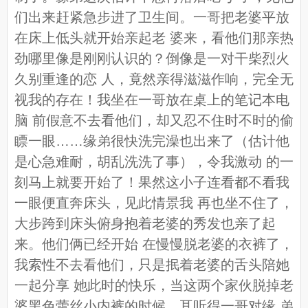
们出来赶紧急步进了卫生间。一哥把老婆平放
在床上低头就开始亲起老 婆来，看他们那亲热
劲哪里像是刚刚认识的？倒像是一对干柴烈火
久别重逢的恋 人，竟然亲得滋滋作响，完全无
视我的存在！我坐在一哥放在桌上的笔记本电
脑 前假意不去看他们，却又忍不住时不时的偷
瞟一眼……缘弟很快洗完澡也出来了（估计他
是心急难耐，胡乱洗洗了事），令我激动 的一
刻马上就要开始了！果然这小子连看都不看我
一眼便直奔床头，见此情景我 再也坐不住了，
大步跨到床头俯身抱着老婆的秀发也亲了起
来。他们俩已经开始 在慢慢脱老婆的衣裤了，
我索性不去看他们，只是抿着老婆的舌头陪她
一起分享 她此时的快乐，当这两个家伙脱掉老
婆黑色蕾丝小内裤的时候，耳听得一哥对缘 弟