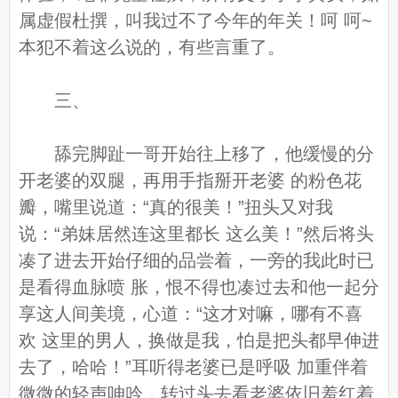
属虚假杜撰，叫我过不了今年的年关！呵 呵~
本犯不着这么说的，有些言重了。
三、
舔完脚趾一哥开始往上移了，他缓慢的分
开老婆的双腿，再用手指掰开老婆 的粉色花
瓣，嘴里说道：“真的很美！”扭头又对我
说：“弟妹居然连这里都长 这么美！”然后将头
凑了进去开始仔细的品尝着，一旁的我此时已
是看得血脉喷 胀，恨不得也凑过去和他一起分
享这人间美境，心道：“这才对嘛，哪有不喜
欢 这里的男人，换做是我，怕是把头都早伸进
去了，哈哈！”耳听得老婆已是呼吸 加重伴着
微微的轻声呻吟，转过头去看老婆依旧羞红着