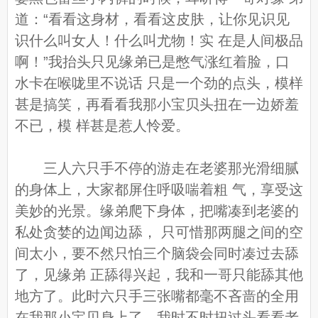
道：“看看这身材，看看这皮肤，让你见识见
识什么叫女人！什么叫尤物！实 在是人间极品
啊！”我抬头只见缘弟已是憋气涨红着脸，口
水卡在喉咙里不说话 只是一个劲的点头，模样
甚是搞笑，再看看我那小宝贝头扭在一边娇羞
不已，模 样甚是惹人怜爱。
三人六只手不停的游走在老婆那光滑细腻
的身体上，大家都屏住呼吸喘着粗 气，享受这
美妙的光景。缘弟爬下身体，把嘴凑到老婆的
私处贪婪的边闻边舔， 只可惜那两腿之间的空
间太小，要不然只怕三个脑袋会同时凑过去舔
了，见缘弟 正舔得兴起，我和一哥只能舔其他
地方了。此时六只手三张嘴都毫不吝啬的全用
在我那小宝贝身上了，我时不时扭过头看看老