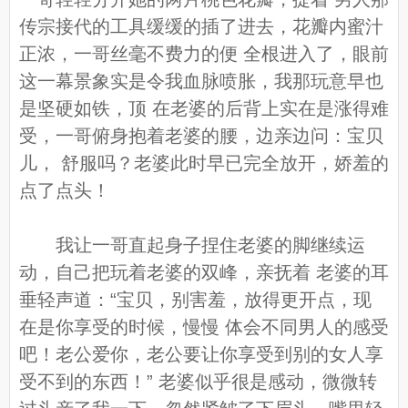
传宗接代的工具缓缓的插了进去，花瓣内蜜汁
正浓，一哥丝毫不费力的便 全根进入了，眼前
这一幕景象实是令我血脉喷胀，我那玩意早也
是坚硬如铁，顶 在老婆的后背上实在是涨得难
受，一哥俯身抱着老婆的腰，边亲边问：宝贝
儿， 舒服吗？老婆此时早已完全放开，娇羞的
点了点头！
我让一哥直起身子捏住老婆的脚继续运
动，自己把玩着老婆的双峰，亲抚着 老婆的耳
垂轻声道：“宝贝，别害羞，放得更开点，现
在是你享受的时候，慢慢 体会不同男人的感受
吧！老公爱你，老公要让你享受到别的女人享
受不到的东西！” 老婆似乎很是感动，微微转