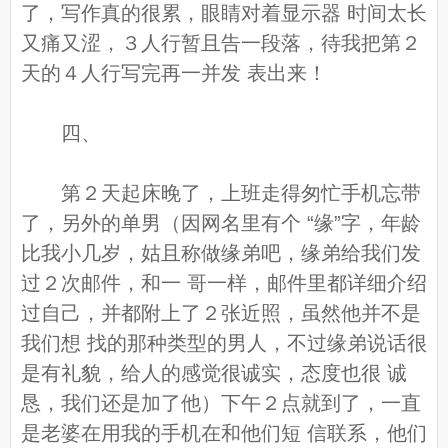
了，写作真的很累，眼睛对着显示器 时间太长
又痛又涩，３人行暂且告一段落，待我把第２
天的４人行写完再一并发 表出来！
四、
第２天起床晚了，上班走得匆忙手机忘带
了，另外的单男（因网名里有个 “缘”字，年龄
比我小几岁，姑且称做缘弟吧，缘弟给我们发
过２次邮件，和一 哥一样，邮件里都详细介绍
过自己，并都附上了２张近照，虽然他并不是
我们想 找的那种类型的男人，不过缘弟说话很
是有礼貌，给人的感觉很诚实，态度也很 诚
恳，我们还是加了他）下午２点就到了，一直
是老婆在用我的手机在和他们短 信联系，他们