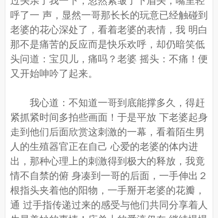
过头亲了我一下，忽然紧皱了下眉头，嘴里轻
呼了一 声，显然一哥那长长的玩意已经触碰到
老婆的花心深处了，看着老婆的表情，我 明白
那不是痛苦的反应而是快乐欢呼，却仍暗笑低
头问道：宝贝儿，痛吗？老婆 摇头：不痛！便
又开始呻吟了起来。
我心道：不知道一哥到底能撑多久，得赶
紧抓紧时间多拍些画面！于是平放 下老婆起身
走到他们后面欣赏这刺激的一幕，看着陌生男
人的生殖器官正在自己 心爱的老婆的体内进
出，那种心理上的刺激得到极大的释放，我竟
情不自禁的俯 身凑到一哥的后面，一手伸出２
根指头夹着他的阳物，一手掰开老婆的花瓣，
通 过手指传递过来的感受与他们共同分享着人