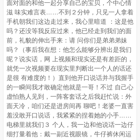
面对面的和他一起分享自己的宝贝，个中心情
滋 味实难言表……不到２分钟，只见一人拿着
手机朝我们这边走过来，我心里暗道 ：这是他
吗？还没等我反应过来，他已经走到我们的面
前，礼貌的伸出手来：请 问你们是弟弟弟妹
吗？（事后我在想：他怎么能够分辨出是我们
呢？说实话，网 上视频和现实还是有差距的，
就凭一次视频要在现实里判断出一个人的话还
是很 有难度的！）直到他开口说话并与我握手
的一瞬间我才敢确定他就是一哥！不过 自己心
虚怕熟人见到，一阵客套话之后我赶忙说：外
面天冷，咱们还是进房间再 聊吧！老婆一直害
羞没敢开口说话，我紧紧的捏着她的小手……
电梯里就我们３ 个人，我一边和他说话一边仔
细打量着他：戴一副近视眼镜，牛仔裤休闲运