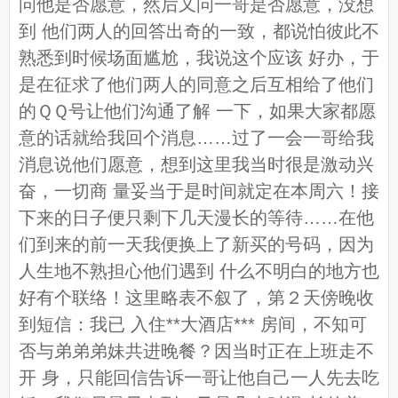
问他是否愿意，然后又问一哥是否愿意，没想
到 他们两人的回答出奇的一致，都说怕彼此不
熟悉到时候场面尴尬，我说这个应该 好办，于
是在征求了他们两人的同意之后互相给了他们
的ＱＱ号让他们沟通了解 一下，如果大家都愿
意的话就给我回个消息……过了一会一哥给我
消息说他们愿意，想到这里我当时很是激动兴
奋，一切商 量妥当于是时间就定在本周六！接
下来的日子便只剩下几天漫长的等待……在他
们到来的前一天我便换上了新买的号码，因为
人生地不熟担心他们遇到 什么不明白的地方也
好有个联络！这里略表不叙了，第２天傍晚收
到短信：我已 入住**大酒店*** 房间，不知可
否与弟弟弟妹共进晚餐？因当时正在上班走不
开 身，只能回信告诉一哥让他自己一人先去吃