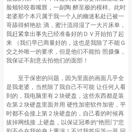
脸颊轻咬着嘴唇，一副陶 醉至极的模样。此时
老婆那个本只属于我一个人的幽迷私处已被一
哥舔得鲜艳欲 滴，蜜汁流得湿了一大片床单，
我赶紧拿出事先已经准备好的ＤＶ开始拍了起
来 （我们早已商量好的，这也是我除了不能Ｇ
交之外唯一的要求，但是他们不能拍 照摄像，
我保证不刻意去拍他们的面部！
至于保密的问题，因为里面的画面几乎全
是我老婆，当然除了我自己不可能 让任何人看
到的，我电脑里有２块硬盘，这些东西都是装
在第２块硬盘里面并用 硬性加密软件加密，平
时都不会接上第２块硬盘的，自己看的时候再
拔掉网线接 上硬盘，以保证冠希的“艳照门”悲
剧不会在我的身上重演！不过我答应等一哥 回