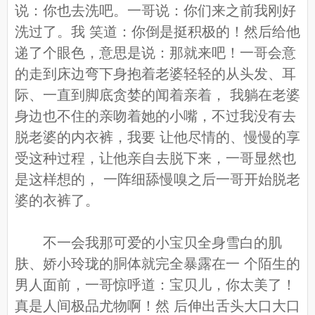
说：你也去洗吧。一哥说：你们来之前我刚好
洗过了。我 笑道：你倒是挺积极的！然后给他
递了个眼色，意思是说：那就来吧！一哥会意
的走到床边弯下身抱着老婆轻轻的从头发、耳
际、一直到脚底贪婪的闻着亲着， 我躺在老婆
身边也不住的亲吻着她的小嘴，不过我没有去
脱老婆的内衣裤，我要 让他尽情的、慢慢的享
受这种过程，让他亲自去脱下来，一哥显然也
是这样想的， 一阵细舔慢嗅之后一哥开始脱老
婆的衣裤了。
不一会我那可爱的小宝贝全身雪白的肌
肤、娇小玲珑的胴体就完全暴露在一 个陌生的
男人面前，一哥惊呼道：宝贝儿，你太美了！
真是人间极品尤物啊！然 后伸出舌头大口大口