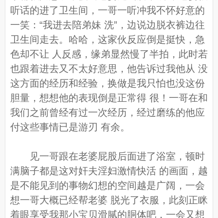
听话的进了卫生间，一哥一听冲我不怀好意的
一笑：“我进去陪弟妹 洗”，边说边脱衣裤边往
卫生间走去。哈哈，这家伙反应倒是挺快，急
色却不让 人反感，缘弟显然慢了半拍，此时若
也跟着进去又不太好意思，他告诉过我他从 没
这方面的经历和经验，换做是我只怕也没这份
胆量，想想他的表现倒是正常得 很！一哥在和
我们之前曾经有过一次经历，经过磨练的他应
付这些事情已是游刃 有余。
见一哥跟在老婆屁股后面进了浴室，顿时
满脑子都是这对奸夫淫妇激情快活 的画面，越
是不能见到的事物幻想的空间越是广阔，一会
想一哥大概已经帮老婆 脱光了衣服，此刻正眯
着眼享受我那小宝贝滑腻的胴体吧，一会又想