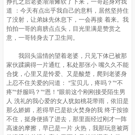
挣扎之后老婆渐渐瘫软了下来，一哥起身对我
道 ：今天有点出乎我自己的意料，居然坚持住
了没射，让弟妹先休息下，一会再接 着来。我
拍拍一哥的肩膀点点头，目光里满是赞赏之
意，一哥转身去了卫生间。
我回头温情的望着老婆，只见下体已被那
家伙蹂躏得一片通红，私处那张小 嘴久久不能
合拢，心里又是怜爱、又是酸楚，爬到老婆身
上忍不住关爱的问道： “宝贝儿，疼吗？”“不
疼”“舒服吗？”“恩！”眼前这个刚刚接受陌生男
人 洗礼的我心爱的女人犹如桃花带雨，依旧是
那么娇媚，惹得早已是欲火焚身的我 终于按捺
不住，挺身便插了进去，那里面经过刚才一阵
高速的摩擦，早已是一片 火热，我那玩意被两