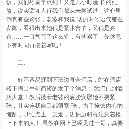
饭，我们尽量早点到！又是几小时漫 长的煎
熬，说实话４人行我们都从未尝试过，这心里
倒真有些紧张，老婆和我说 话的时候语气都在
发颤，看得出来她很是紧张害怕，又很是兴
奋……一口气写了这么多，有些累了，先休息
下有时间再接着写吧！
二、
好不容易捱到下班边直奔酒店，站在酒店
楼下掏出手机简短的发了个消息： 我们已到酒
店大堂！然后搂着老婆的肩膀安慰她不要紧
张，其实连我自己都很紧 张，为了掩饰内心的
慌乱，赶忙点上一支烟，边抽边斜视注意着楼
上下来的人！ 虽然在网上已经见过一哥，真要