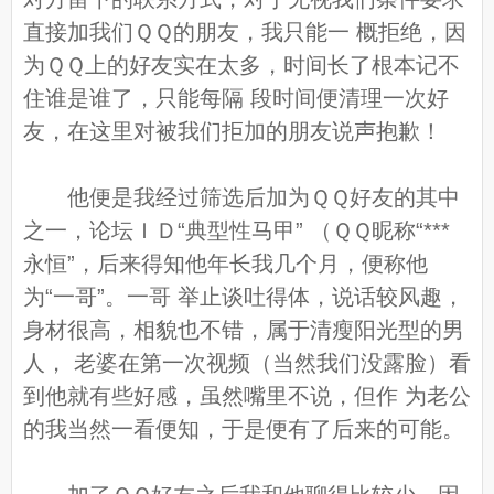
直接加我们ＱＱ的朋友，我只能一 概拒绝，因
为ＱＱ上的好友实在太多，时间长了根本记不
住谁是谁了，只能每隔 段时间便清理一次好
友，在这里对被我们拒加的朋友说声抱歉！
他便是我经过筛选后加为ＱＱ好友的其中
之一，论坛ＩＤ“典型性马甲” （ＱＱ昵称“***
永恒”，后来得知他年长我几个月，便称他
为“一哥”。一哥 举止谈吐得体，说话较风趣，
身材很高，相貌也不错，属于清瘦阳光型的男
人， 老婆在第一次视频（当然我们没露脸）看
到他就有些好感，虽然嘴里不说，但作 为老公
的我当然一看便知，于是便有了后来的可能。