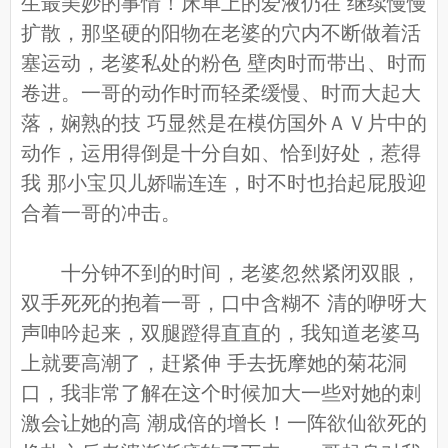
生最美妙的事情！床单上的爱液仍在 继续慢慢
扩散，那坚硬的阳物在老婆的穴内不断做着活
塞运动，老婆私处的粉色 壁肉时而带出、时而
卷进。一哥的动作时而轻柔缓慢、时而大起大
落，娴熟的技 巧显然是在模仿国外ＡＶ片中的
动作，运用得倒是十分自如、恰到好处，惹得
我 那小宝贝儿娇喘连连，时不时也抬起屁股迎
合着一哥的冲击。
十分钟不到的时间，老婆忽然紧闭双眼，
双手死死的抱着一哥，口中含糊不 清的咿呀大
声呻吟起来，双腿蹬得直直的，我知道老婆马
上就要高潮了，赶紧伸 手去抚摩她的菊花洞
口，我非常了解在这个时候加大一些对她的刺
激会让她的高 潮成倍的增长！一阵欲仙欲死的