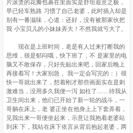
片滚烫的花瓣包裹在里面实是舒坦遐意之极，
早已轻车熟路 习惯了自己老婆，此时插入却是
别有一番滋味，心道：还好，没有被那家伙把
我 小宝贝儿的小妹妹弄大！不然我就亏大了。
现在是上班时间，老是有人过来打断我的
思维，很是郁闷哦，快下班了，不 是家里的电
脑又不敢保存，只好先贴出来吧，回家后晚上
再接着写！大家别急， 我一定会写完的：）很
快一哥就出来了，想着刚才那些画面实在是刺
激难当，没用多久我便一泻 如柱了……待我从
卫生间出来，他们已开始了新一轮的战斗，一
哥躺在床上，老 婆正坐在他身上上下套弄着，
见我出来一哥便坐起来，示意让我抱着老婆站
到床 下，我站在床下依言从背后抱起老婆，两