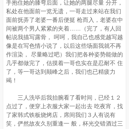
手抱住她的膝弯后面，让她的两腿尽量 分开，
私处在他面前一览无遗，一哥走过来站在我们
面前抚弄了老婆一番后便挺 枪而入，老婆在中
间被两个男人紧紧的夹着……（完了，有人回
帖说我描写露骨， 呵呵，我自己也感觉越写越
像是在写色情小说了，以后这些场面我就不再
作渲染， 尽量略过吧）我们把各种姿势能做的
几乎都做完了，估摸着一哥也实在是忍耐不 住
了，等一哥达到颠峰之后，我们也已精疲力
竭！
三人洗毕后我抬腕看了看时间，已经１２
点过了，便穿上衣服大家一起出去 吃夜宵，找
了家韩式铁板烧烤店，席间我们３人有说有
笑，俨然故友久别重逢一 般，杯光交错酒过三