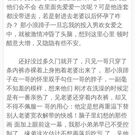
他们会不会 在里面先爱爱一次呢？可是他连套
都没带进去，若是射进去老婆以后怀孕了咋
办？ 那小浪蹄子一旦忘我的投入男欢女爱之
中，就被激情冲昏了头脑，想到这里心里 顿时
醋意大增，又隐隐有些不安。
还好没过多久门就开了，只见一哥只穿了
条内裤赤裸着上身抱着老婆出来了， 那小浪蹄
子在一哥的怀里双手勾住一哥的脖子，一副毫
不知羞的模样，想来他们 刚才在洗澡的时候定
是有一番亲热了，见老婆还穿着内衣裤，却又
不得不佩服一 哥的用心：他定是想再重温下替
别人老婆宽衣解带的快感！脑子里幻想的那些
画 面加上眼前这一幕，我那小弟弟早已不受控
制了。缘弟这次估计不想再落后吃亏 了，见他