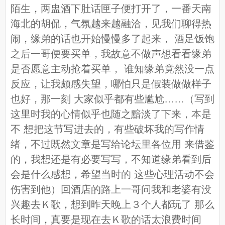
陌生，两盅酒下肚话匣子便打开了，一番天南
海北的胡侃，气氛越来越融洽，见我们聊得热
闹，缘弟的话也开始慢慢多了起来， 酒足饭饱
之后一哥便要买单，我故意不做声想看看缘弟
是否愿意主动抢着买单， 谁知缘弟竟然没一点
反应，让我颇感失望，哪怕只是假装做做样子
也好，那一刻 大家似乎都有些尴尬……（写到
这里时我的心情似乎也随之黯淡了下来，本是
不 想把这节写进去的，有些破坏我的写作情
绪，不过既然文章是写给论坛里各位用 来借鉴
的，我想还是有必要写写，不知道缘弟看到后
会是什么感想，希望当时的 这些心理活动不会
伤害到他）回酒店的路上一哥问我和老婆有没
兴趣去Ｋ歌，想到昨天晚上３个人都玩了 那么
长时间，真要是现在去Ｋ歌的话太浪费时间