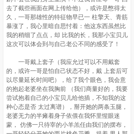
去了截些画面在网上传给他），或许是憋得太
久，一哥那雄性的特征物早已一 柱擎天、青筋
暴涨了，我心里暗自思忖着：他这东西虽然比
我的稍细了点点，却 比我的长，我那小宝贝儿
这次可以体会到与自己老公不同的感受了！
一哥戴上套子（我应允过可以不用戴套
的，或许一哥是怕自己状态不好，戴 上套后可
以尽量延长时间吧），给了我个眼色，我会意
的抱起老婆坐在我胸前 （我们商量好的，我要
尝试抱着自己的小宝贝儿给他插，不知我的这
种心态是否 太过离谱），掰开她的两条玉腿，
老婆无力的半瘫着身子依偎在我怀里惺眼迷
蒙， 仿佛一只待宰的小羊羔任由我们的摆布，
一哥轻轻分开她的两片桃色花瓣，提着 男人那