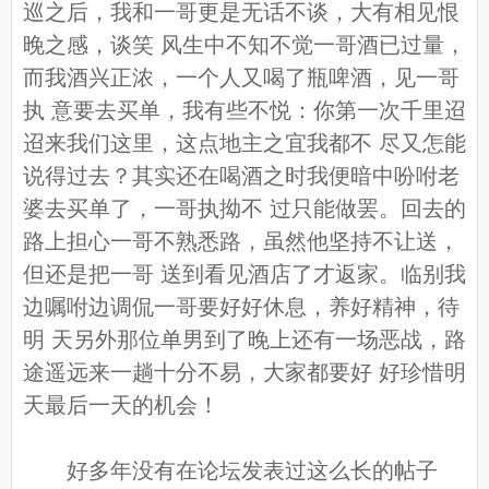
巡之后，我和一哥更是无话不谈，大有相见恨
晚之感，谈笑 风生中不知不觉一哥酒已过量，
而我酒兴正浓，一个人又喝了瓶啤酒，见一哥
执 意要去买单，我有些不悦：你第一次千里迢
迢来我们这里，这点地主之宜我都不 尽又怎能
说得过去？其实还在喝酒之时我便暗中吩咐老
婆去买单了，一哥执拗不 过只能做罢。回去的
路上担心一哥不熟悉路，虽然他坚持不让送，
但还是把一哥 送到看见酒店了才返家。临别我
边嘱咐边调侃一哥要好好休息，养好精神，待
明 天另外那位单男到了晚上还有一场恶战，路
途遥远来一趟十分不易，大家都要好 好珍惜明
天最后一天的机会！
好多年没有在论坛发表过这么长的帖子