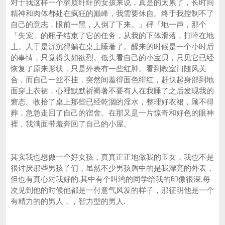
对于我这样一个弱质纤纤的女孩来说，真是的太累了，长时间
精神和肉体都处在疯狂的巅峰，我需要休自。终于我控制不了
自己的意志，眼前一黑，人倒了下来。」砰『地一声，那个
「失宠」的瓶子结束了它的任务，从我的下体滑落，打啐在地
上。人于是沉沉得躺在桌上睡著了。醒来的时候是一个小时后
的事情，只觉得头如欲烈。低头看自己的小宝贝，只见它已经
恢复了原来形状，只是外表有一些红肿。看到教室门随风关
合，而自己一丝不挂，突然间羞得面色绯红，赶快起身部到地
面穿上衣裙，心裡默默祈褥著不要有人在我睡了之后发现我的
窘态。收拾了桌上那些已经乾涸的淫水，整理好衣裙，顾不得
葬，急急走回了自己的宿舍。在那又是一片惊奇和好色的眼神
裡，我满面带羞奔回了自己的小屋。
其实我也想做一个好女孩，真真正正地做我的玉女，我也不是
很讨厌那些男孩子们，虽然不少男孩盾中的是我漂亮的外表，
但也有真心对我好的.其中有个叫鸿的同学给我的印像很深.每
次见到他的时候他都是一付意气风发的样子，那征明他是一个
有精力的的男人，，智力型的男人.