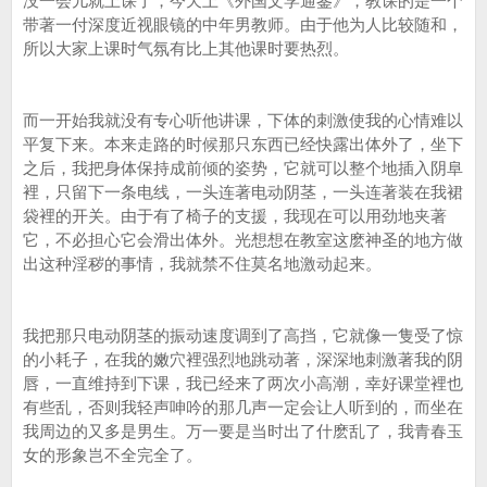
没一会儿就上课了，今天上《外国文学通鉴》，教课的是一个
带著一付深度近视眼镜的中年男教师。由于他为人比较随和，
所以大家上课时气氛有比上其他课时要热烈。
而一开始我就没有专心听他讲课，下体的刺激使我的心情难以
平复下来。本来走路的时候那只东西已经快露出体外了，坐下
之后，我把身体保持成前倾的姿势，它就可以整个地插入阴阜
裡，只留下一条电线，一头连著电动阴茎，一头连著装在我裙
袋裡的开关。由于有了椅子的支援，我现在可以用劲地夹著
它，不必担心它会滑出体外。光想想在教室这麽神圣的地方做
出这种淫秽的事情，我就禁不住莫名地激动起来。
我把那只电动阴茎的振动速度调到了高挡，它就像一隻受了惊
的小耗子，在我的嫩穴裡强烈地跳动著，深深地刺激著我的阴
唇，一直维持到下课，我已经来了两次小高潮，幸好课堂裡也
有些乱，否则我轻声呻吟的那几声一定会让人听到的，而坐在
我周边的又多是男生。万一要是当时出了什麽乱了，我青春玉
女的形象岂不全完全了。