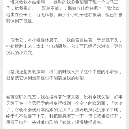
「谁来救救本姑娘啊！」这时的我多希望能了现一个白马王
子，把我带走。」 既然不能走，那做点什麽好呢？「我软软
地坐在位子上，百无聊赖。而那个小耗子还在振动。但已经被
我调到了低速。
「假老公，本小姐要休息了。」我自言自语著。于是低下头，
把裙摆翻上来，拿出了电动阴茎。它上面已经淫水淋漓，更何
况我的小穴穴。
可是我还想要刺激啊，出门的时候只插了这个中型的小家伙，
就是把它调到最高速也不能满足我的欲望。
看著空旷的教室，我在搜寻著什麽东西。没有令我失望，好半
天终于在一个男同学的书桌裡找到一个空了的啤酒瓶，「太冷
了，它会不会伤到本姑娘的宝贝？」摸著瓶身我犹豫了半晌，
终于忍不住要下手了。我把瓶身擦了一下，仍旧把裙摆打开，
用瓶子细的一头对准自己的「妹妹」慢慢地插进去。