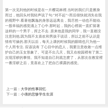
第一次见到他的时候是在一片樱花林裡.当时的我们只是擦身
而过，他回头对我轻声说了句:”对不起”>而后很快就消失在我
的视野中.看著他飘逸的身形远远离去，我尽然一动也不能动.
一股幸福的感觉涌上了心中.那时起，我的心裡就一直贮留著
这样的一个男子，挥之不去. 原来他是我的同学，我一直都没
注意到他.因为我不太喜欢和男孩子说话，所以之前不认识是
情有可缘的.那天以后，每天上课的时候我的眼睛也只为他一
个人而专注. 应该说有 了心目中的恋人，我要注意收敛一点维
护自己的玉女形象了。可是不出几天，我又在校园裡有了第二
次现淫秽的事情。我不知道自己到底怎麽了，从那次在教室裡
一番淫秽之后，竟喜欢上了把自己裸露的感觉。
上一篇：
大学的性事回忆
下一篇：
小倩的悲惨学生生涯