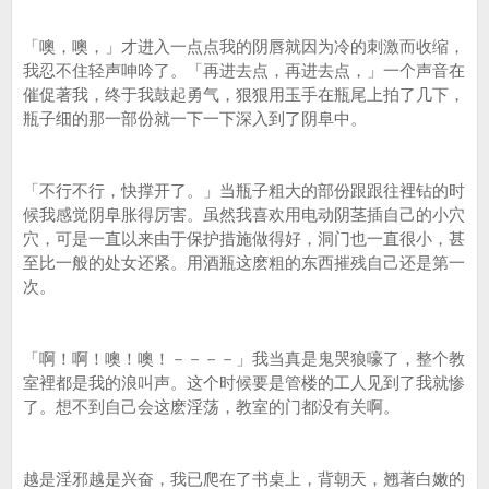
「噢，噢，」才进入一点点我的阴唇就因为冷的刺激而收缩，
我忍不住轻声呻吟了。「再进去点，再进去点，」一个声音在
催促著我，终于我鼓起勇气，狠狠用玉手在瓶尾上拍了几下，
瓶子细的那一部份就一下一下深入到了阴阜中。
「不行不行，快撑开了。」当瓶子粗大的部份跟跟往裡钻的时
候我感觉阴阜胀得厉害。虽然我喜欢用电动阴茎插自己的小穴
穴，可是一直以来由于保护措施做得好，洞门也一直很小，甚
至比一般的处女还紧。用酒瓶这麽粗的东西摧残自己还是第一
次。
「啊！啊！噢！噢！－－－－」我当真是鬼哭狼嚎了，整个教
室裡都是我的浪叫声。这个时候要是管楼的工人见到了我就惨
了。想不到自己会这麽淫荡，教室的门都没有关啊。
越是淫邪越是兴奋，我已爬在了书桌上，背朝天，翘著白嫩的