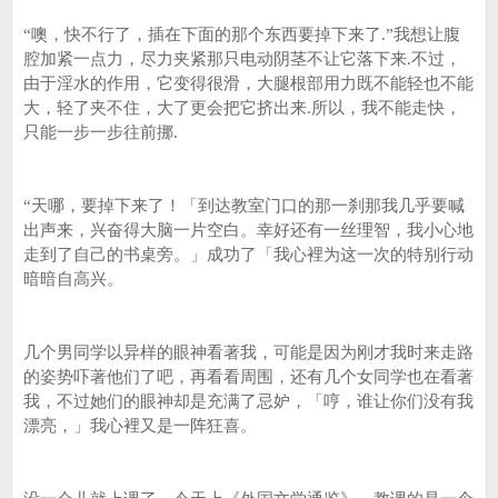
“噢，快不行了，插在下面的那个东西要掉下来了.”我想让腹
腔加紧一点力，尽力夹紧那只电动阴茎不让它落下来.不过，
由于淫水的作用，它变得很滑，大腿根部用力既不能轻也不能
大，轻了夹不住，大了更会把它挤出来.所以，我不能走快，
只能一步一步往前挪.
“天哪，要掉下来了！「到达教室门口的那一刹那我几乎要喊
出声来，兴奋得大脑一片空白。幸好还有一丝理智，我小心地
走到了自己的书桌旁。」成功了「我心裡为这一次的特别行动
暗暗自高兴。
几个男同学以异样的眼神看著我，可能是因为刚才我时来走路
的姿势吓著他们了吧，再看看周围，还有几个女同学也在看著
我，不过她们的眼神却是充满了忌妒，「哼，谁让你们没有我
漂亮，」我心裡又是一阵狂喜。