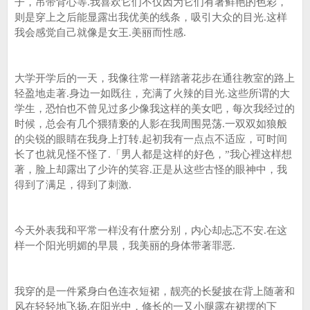
子，吊带背心等.我喜欢它们不仅因为它们有著鲜艳的色彩，
则是穿上之后能显露出我优美的线条，吸引大众的目光.这样
我会感觉自己就像是女王.美丽而性感.
大学开学后的一天，我像往常一样踏著花步在通往教室的路上
轻盈地走著.身边一如既往，充满了火辣的目光.这些所谓的大
学生，恐怕也不曾见过多少像我这样的美女吧，每次我经过的
时候，总会有几个猥猜亵的人影在我周围晃荡.一双双如狼般
的尖锐的眼睛在我身上打转.起初我有一点点不适应，可时间
长了也就见怪不怪了.「男人都是这样的好色，”我心裡这样想
著，脸上却露出了少许的笑容.正是从这些古怪的眼神中，我
得到了满足，得到了刺激.
今天外表我和平常一样没有什麽分别，内心却忐忑不安.在这
样一个阳光明媚的早晨，我美丽的身体带著罪恶.
我穿的是一件紧身白色连衣短裙，靓亮的长髮披在背上随著和
风在轻轻地飞扬.在阳光中，修长的一又小腿露在裙摆的下