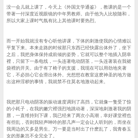
没一会儿就上课了，今天上《外国文学通鉴》，教课的是一个
带著一付深度近视眼镜的中年男教师。由于他为人比较随和，
所以大家上课时气氛有比上其他课时要热烈。
而一开始我就没有专心听他讲课，下体的刺激使我的心情难以
平复下来。本来走路的时候那只东西已经快露出体外了，坐下
之后，我把身体保持成前倾的姿势，它就可以整个地插入阴阜
裡，只留下一条电线，一头连著电动阴茎，一头连著装在我裙
袋裡的开关。由于有了椅子的支援，我现在可以用劲地夹著
它，不必担心它会滑出体外。光想想在教室这麽神圣的地方做
出这种淫秽的事情，我就禁不住莫名地激动起来。
我把那只电动阴茎的振动速度调到了高挡，它就像一隻受了惊
的小耗子，在我的嫩穴裡强烈地跳动著，深深地刺激著我的阴
唇，一直维持到下课，我已经来了两次小高潮，幸好课堂裡也
有些乱，否则我轻声呻吟的那几声一定会让人听到的，而坐在
我周边的又多是男生。万一要是当时出了什麽乱了，我青春玉
女的形象岂不全完全了。