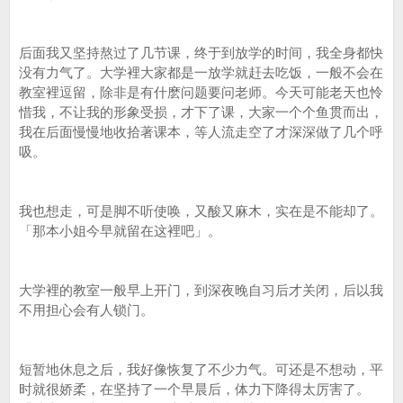
后面我又坚持熬过了几节课，终于到放学的时间，我全身都快
没有力气了。大学裡大家都是一放学就赶去吃饭，一般不会在
教室裡逗留，除非是有什麽问题要问老师。今天可能老天也怜
惜我，不让我的形象受损，才下了课，大家一个个鱼贯而出，
我在后面慢慢地收拾著课本，等人流走空了才深深做了几个呼
吸。
我也想走，可是脚不听使唤，又酸又麻木，实在是不能却了。
「那本小姐今早就留在这裡吧」。
大学裡的教室一般早上开门，到深夜晚自习后才关闭，后以我
不用担心会有人锁门。
短暂地休息之后，我好像恢复了不少力气。可还是不想动，平
时就很娇柔，在坚持了一个早晨后，体力下降得太厉害了。