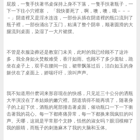
屁股，一隻手扶著书桌保持上身不下落，一隻手扶著瓶子，一
下一下往小穴裡塞 ， 「我快要死了，啊，噢，噢，哦－－－
－」阴道裡又是淫水连连，一部份从插在阴道裡的瓶口流到了
瓶子裡，一部份涌出了玉门，粘满了整个阴阜，顺著圆滑的大
腿流到桌面，染湿了一大片裙摆。
不管是衣服染葬还是教室门未关，此时的我已经顾不了这许
多，我全身如火焚般难受，香汗如雨。也顾不了多少羞耻，跪
坐在桌子上，双手在腰间一拉，裙带飘落过后，洁白如玉的身
躯伏在了桌面上，娇喘吁吁，浪叫声声。
我不知道用什麽词来形容现在的快感，只见近三十公分的洒瓶
大半演没在了本姑娘的嫩穴裡。阴道填得不能再填了，随著身
子的上起下伏，酒瓶的尾部撞击著桌面，催动瓶口一下一下衝
击著我的花心。每一下都疼痛异常，每一下都换来我疯狂的叫
声。天哪，这就是平常那个文静，恬然的淑女吗？眼泪模糊了
我的眼睛，而瓶子的刺激麻木了我的大脑和玉体。