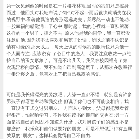
第一次见到他的时候是在一片樱花林裡.当时的我们只是擦身
而过，他回头对我轻声说了句:”对不起”>而后很快就消失在我
的视野中.看著他飘逸的身形远远离去，我尽然一动也不能动.
一股幸福的感觉涌上了心中.那时起，我的心裡就一直贮留著
这样的一个男子，挥之不去. 原来他是我的同学，我一直都没
注意到他.因为我不太喜欢和男孩子说话，所以之前不认识是
情有可缘的.那天以后，每天上课的时候我的眼睛也只为他一
个人而专注. 应该说有 了心目中的恋人，我要注意收敛一点维
护自己的玉女形象了。可是不出几天，我又在校园裡有了第二
次现淫秽的事情。我不知道自己到底怎麽了，从那次在教室裡
一番淫秽之后，竟喜欢上了把自己裸露的感觉。
可能是我长得漂亮的缘故吧，人缘一直都不错，特别是有许多
男孩子都愿意主动和我交往.但说了你们也不可能会相信，我
一直没有正式交过男朋友.一方面从小到大，父母都把我看管
得很严，怕影响学习，不许我在读书的期间的交男友:另一方
面是我自己的原因.不知道为什麽，我对男孩子们的感觉不是
那麽好，我乐意和他们做要好的朋友，可是不想做那种有直属
关系的”朋友”，这样我会觉得自己不自由.