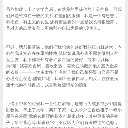
虽然如此，上了大学之后，追求我的男孩仍然十分的多，可我
们只是维持在一般的关系.在他们的眼裡，我是一个有思想，
有抱负，有主见的女生.还有更重要的一点是我长得很漂亮，
且对人的态度友善，不像那些自以为是的”冷美人:.
不过，我却很苦恼，他们把我想像的越好我的压力就越大，内
心的我其实存在多重的性格.就比如说我外表不愿意做别人的
女朋友，私下裡我却有著许多古怪的爱好，或者可以称
为”癖”.我喜欢自慰，喜欢刺激，喜欢在隐蔽的地方脱光全身
的衣服————太多太多了.有时连我自己都怀疑自己是不是
心理有点变态.儘管如此，我却不会很自卑，相反，往往会沉
迷于此而不能自拔，我喜欢这些特别的感觉.
可惜上中学的时候我一直住在家裡，这些行为或多或少都能得
以收敛，等上了大学，离开了家，在大学外面自己租了一幢小
屋住在外面.我的衣柜裡的新衣也越来越多，其中更多的是裙
子，吊带背心等.我喜欢它们不仅因为它们有著鲜艳的色彩，