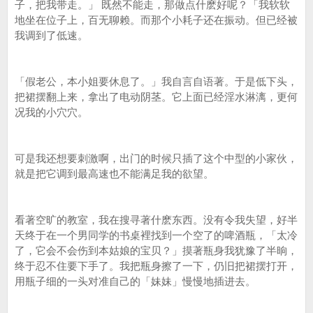
子，把我带走。」 既然不能走，那做点什麽好呢？「我软软
地坐在位子上，百无聊赖。而那个小耗子还在振动。但已经被
我调到了低速。
「假老公，本小姐要休息了。」我自言自语著。于是低下头，
把裙摆翻上来，拿出了电动阴茎。它上面已经淫水淋漓，更何
况我的小穴穴。
可是我还想要刺激啊，出门的时候只插了这个中型的小家伙，
就是把它调到最高速也不能满足我的欲望。
看著空旷的教室，我在搜寻著什麽东西。没有令我失望，好半
天终于在一个男同学的书桌裡找到一个空了的啤酒瓶，「太冷
了，它会不会伤到本姑娘的宝贝？」摸著瓶身我犹豫了半晌，
终于忍不住要下手了。我把瓶身擦了一下，仍旧把裙摆打开，
用瓶子细的一头对准自己的「妹妹」慢慢地插进去。