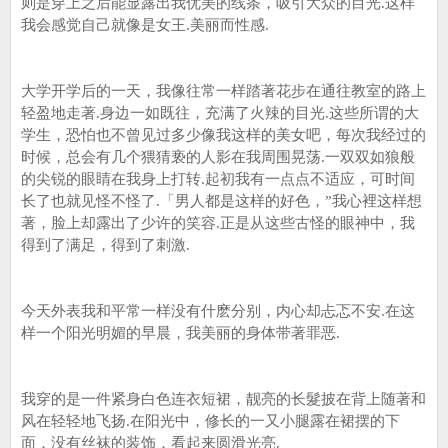
则是穿上之后能显露出我优美的线条，吸引大众的目光.这样
我会感觉自己就像是女王.美丽而性感.
大学开学后的一天，我像往常一样踏著花步在通往教室的路上
轻盈地走著.身边一如既往，充满了火辣的目光.这些所谓的大
学生，恐怕也不曾见过多少像我这样的美女吧，每次我经过的
时候，总会有几个猥猜亵的人影在我周围晃荡.一双双如狼般
的尖锐的眼睛在我身上打转.起初我有一点点不适应，可时间
长了也就见怪不怪了.「男人都是这样的好色，”我心裡这样想
著，脸上却露出了少许的笑容.正是从这些古怪的眼神中，我
得到了满足，得到了刺激.
今天外表我和平常一样没有什麽分别，内心却忐忑不安.在这
样一个阳光明媚的早晨，我美丽的身体带著罪恶.
我穿的是一件紧身白色连衣短裙，靓亮的长髮披在背上随著和
风在轻轻地飞扬.在阳光中，修长的一又小腿露在裙摆的下
面，没有丝袜的装饰，看起来圆滑光亮.