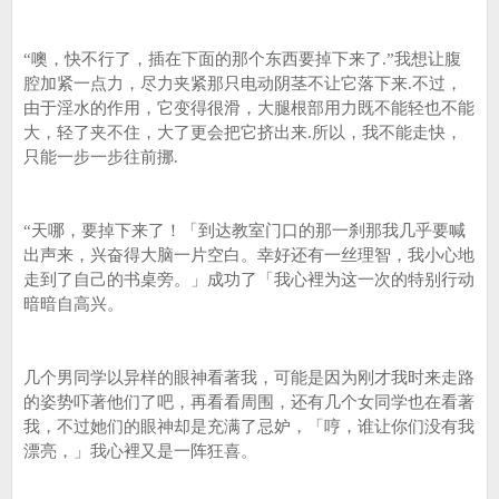
“噢，快不行了，插在下面的那个东西要掉下来了.”我想让腹
腔加紧一点力，尽力夹紧那只电动阴茎不让它落下来.不过，
由于淫水的作用，它变得很滑，大腿根部用力既不能轻也不能
大，轻了夹不住，大了更会把它挤出来.所以，我不能走快，
只能一步一步往前挪.
“天哪，要掉下来了！「到达教室门口的那一刹那我几乎要喊
出声来，兴奋得大脑一片空白。幸好还有一丝理智，我小心地
走到了自己的书桌旁。」成功了「我心裡为这一次的特别行动
暗暗自高兴。
几个男同学以异样的眼神看著我，可能是因为刚才我时来走路
的姿势吓著他们了吧，再看看周围，还有几个女同学也在看著
我，不过她们的眼神却是充满了忌妒，「哼，谁让你们没有我
漂亮，」我心裡又是一阵狂喜。