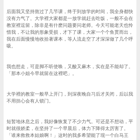
后面我又坚持熬过了几节课，终于到放学的时间，我全身都快
没有力气了。大学裡大家都是一放学就赶去吃饭，一般不会在
教室裡逗留，除非是有什麽问题要问老师。今天可能老天也怜
惜我，不让我的形象受损，才下了课，大家一个个鱼贯而出，
我在后面慢慢地收拾著课本，等人流走空了才深深做了几个呼
吸。
我也想走，可是脚不听使唤，又酸又麻木，实在是不能却了。
「那本小姐今早就留在这裡吧」。
大学裡的教室一般早上开门，到深夜晚自习后才关闭，后以我
不用担心会有人锁门。
短暂地休息之后，我好像恢复了不少力气。可还是不想动，平
时就很娇柔，在坚持了一个早晨后，体力下降得太厉害了。
「谁来救救本姑娘啊！」这时的我多希望能了现一个白马王