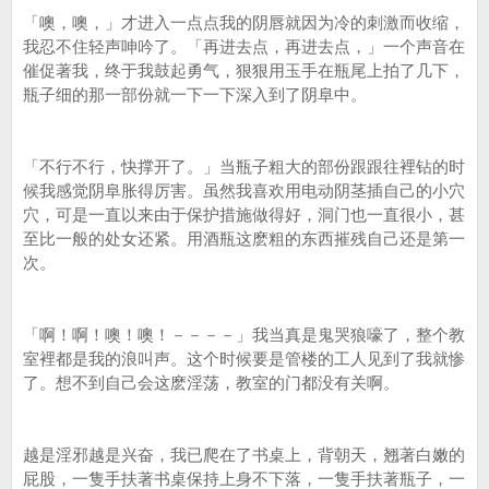
「噢，噢，」才进入一点点我的阴唇就因为冷的刺激而收缩，
我忍不住轻声呻吟了。「再进去点，再进去点，」一个声音在
催促著我，终于我鼓起勇气，狠狠用玉手在瓶尾上拍了几下，
瓶子细的那一部份就一下一下深入到了阴阜中。
「不行不行，快撑开了。」当瓶子粗大的部份跟跟往裡钻的时
候我感觉阴阜胀得厉害。虽然我喜欢用电动阴茎插自己的小穴
穴，可是一直以来由于保护措施做得好，洞门也一直很小，甚
至比一般的处女还紧。用酒瓶这麽粗的东西摧残自己还是第一
次。
「啊！啊！噢！噢！－－－－」我当真是鬼哭狼嚎了，整个教
室裡都是我的浪叫声。这个时候要是管楼的工人见到了我就惨
了。想不到自己会这麽淫荡，教室的门都没有关啊。
越是淫邪越是兴奋，我已爬在了书桌上，背朝天，翘著白嫩的
屁股，一隻手扶著书桌保持上身不下落，一隻手扶著瓶子，一