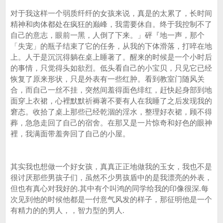
对于我这样一个弱质纤纤的女孩来说，真是的太累了，长时间
精神和肉体都处在疯狂的巅峰，我需要休自。终于我控制不了
自己的意志，眼前一黑，人倒了下来。」砰『地一声，那个
「失宠」的瓶子结束了它的任务，从我的下体滑落，打啐在地
上。人于是沉沉得躺在桌上睡著了。醒来的时候是一个小时后
的事情，只觉得头如欲烈。低头看自己的小宝贝，只见它已经
恢复了原来形状，只是外表有一些红肿。看到教室门随风关
合，而自己一丝不挂，突然间羞得面色绯红，赶快起身部到地
面穿上衣裙，心裡默默祈褥著不要有人在我睡了之后发现我的
窘态。收拾了桌上那些已经乾涸的淫水，整理好衣裙，顾不得
葬，急急走回了自己的宿舍。在那又是一片惊奇和好色的眼神
裡，我满面带羞奔回了自己的小屋。
其实我也想做一个好女孩，真真正正地做我的玉女，我也不是
很讨厌那些男孩子们，虽然不少男孩盾中的是我漂亮的外表，
但也有真心对我好的.其中有个叫鸿的同学给我的印像很深.每
次见到他的时候他都是一付意气风发的样子，那征明他是一个
有精力的的男人，，智力型的男人.