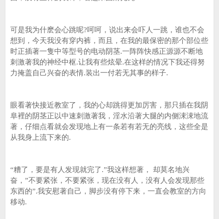
可是我为什麽会心跳呢?呵呵，说出来会吓人一跳，谁也不会
想到，今天我没有穿内裤，而且，在我的最保密的那个部位些
时正插著一隻中等型号的电动阴茎.一阵阵快感正源源不断地
刺激著我的神经中枢.让我有些炫晕.在这样的情况下我还得努
力掩盖自己兴奋的表情.装出一付若无其事的样子.
眼看著快接近教室了，我的心却跳得更加厉害，那只插在我阴
阜裡的阴茎正以中速刺激著我，淫水沿著大腿的内侧涑涑地流
著，仔细点看就会发现地上有一条若有若无的亮线，这些全是
从我身上流下来的.
“糟了，要是有人发现就完了.”我这样想著， 却莫名地兴
奋，”不要紧张，不要紧张，现在没有人，没有人会发现那些
东西的”.我安慰著自己，脚步没有停下来，一直会教室的方向
移动.