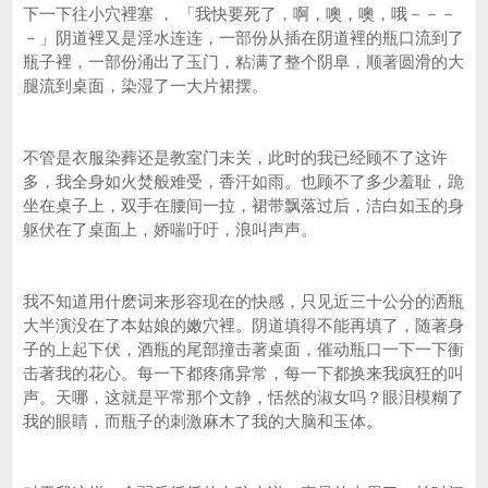
下一下往小穴裡塞 ， 「我快要死了，啊，噢，噢，哦－－－
－」阴道裡又是淫水连连，一部份从插在阴道裡的瓶口流到了
瓶子裡，一部份涌出了玉门，粘满了整个阴阜，顺著圆滑的大
腿流到桌面，染湿了一大片裙摆。
不管是衣服染葬还是教室门未关，此时的我已经顾不了这许
多，我全身如火焚般难受，香汗如雨。也顾不了多少羞耻，跪
坐在桌子上，双手在腰间一拉，裙带飘落过后，洁白如玉的身
躯伏在了桌面上，娇喘吁吁，浪叫声声。
我不知道用什麽词来形容现在的快感，只见近三十公分的洒瓶
大半演没在了本姑娘的嫩穴裡。阴道填得不能再填了，随著身
子的上起下伏，酒瓶的尾部撞击著桌面，催动瓶口一下一下衝
击著我的花心。每一下都疼痛异常，每一下都换来我疯狂的叫
声。天哪，这就是平常那个文静，恬然的淑女吗？眼泪模糊了
我的眼睛，而瓶子的刺激麻木了我的大脑和玉体。