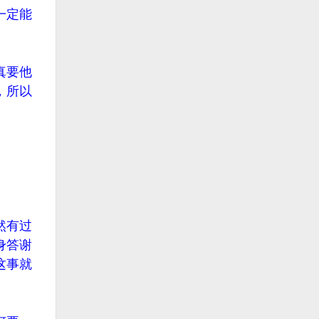
一定能
真要他
，所以
然有过
身答谢
这事就