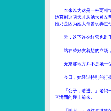
本来以为这是一桩两相情
她直到这两天才从她大哥左
她乃是因为她大哥曾玩弄过
天，这下连夕红鸾也乱
站在替好友着想的立场，
无奈那地方并不是她一位
今日，她经过特别的打扮
「公子，请进。」老鸨一
容满面的迎上前来。
「谢谢。」夕红鸾微笑的