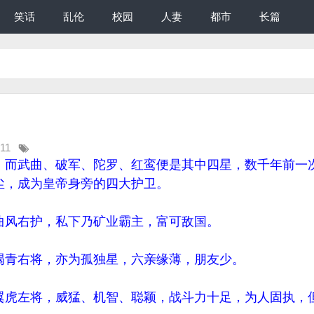
笑话
乱伦
校园
人妻
都市
长篇
:11
，而武曲、破军、陀罗、红鸾便是其中四星，数千年前一
尘，成为皇帝身旁的四大护卫。
风右护，私下乃矿业霸主，富可敌国。
青右将，亦为孤独星，六亲缘薄，朋友少。
虎左将，威猛、机智、聪颖，战斗力十足，为人固执，