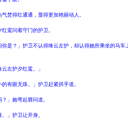
气焚得红通通，显得更加艳丽动人。
红鸾问着守门的护卫。
你是？」护卫不认得绛云左护，却认得她所乘坐的马车
云左护夕红鸾。」
的有眼无珠。」护卫赶紧拱手道。
？」她弯起唇问道。
。」护卫让开身。