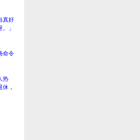
当真好
呀。」
扬命令
人热
退休，