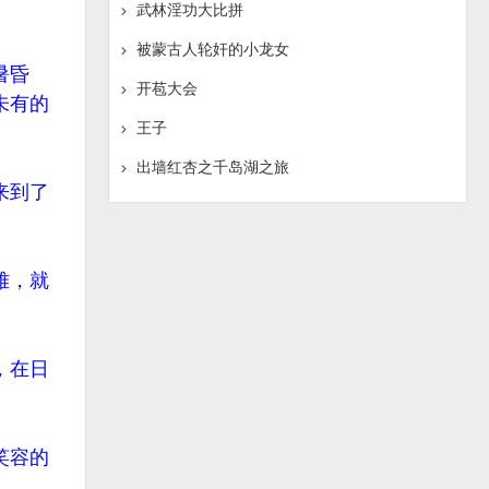
武林淫功大比拼
被蒙古人轮奸的小龙女
暑昏
开苞大会
未有的
王子
出墙红杏之千岛湖之旅
来到了
雅，就
，在日
笑容的