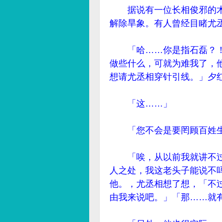
据说有一位长相俊邪的术
解除旱象。有人曾经目睹尤
「哈……你是指石磊？！
做些什么，可就为难我了，
想请尤丞相穿针引线。」夕
「这……」
「您不会是要罔顾百姓生
「唉，从以前我就讲不过
人之处，我这老头子能说不
他。，尤丞相想了想，「不
由我来说吧。」「那……就