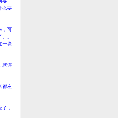
何要
什么要
来，可
了。」
在一块
，就连
京都左
应了，
。