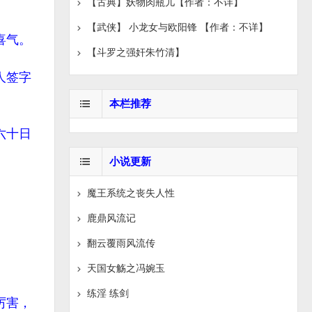
【古典】妖物肉瓶儿【作者：不详】
【武侠】 小龙女与欧阳锋 【作者：不详】
喜气。
【斗罗之强奸朱竹清】
人签字
本栏推荐
六十日
小说更新
魔王系统之丧失人性
鹿鼎风流记
翻云覆雨风流传
天国女觞之冯婉玉
练淫 练剑
厉害，