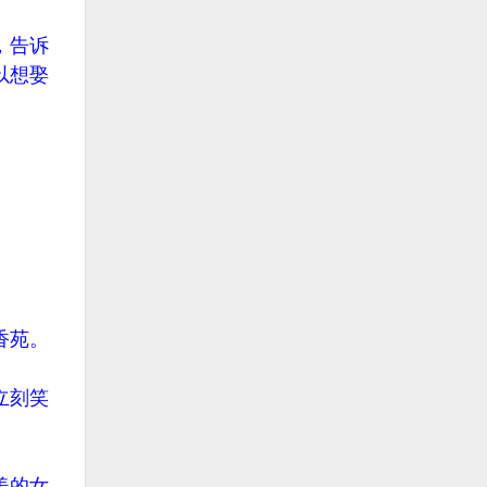
，告诉
以想娶
。
香苑。
立刻笑
美的女