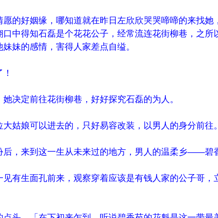
愿的好姻缘，哪知道就在昨日左欣欣哭哭啼啼的来找她
翔口中得知石磊是个花花公子，经常流连花街柳巷，之所
他妹妹的感情，害得人家差点自缢。
了！
她决定前往花街柳巷，好好探究石磊的为人。
大姑娘可以进去的，只好易容改装，以男人的身分前往
后，来到这一生从未来过的地方，男人的温柔乡——碧
见有生面孔前来，观察穿着应该是有钱人家的公子哥，
点头，「在下初来乍到，听说碧香苑的花魁是这一带最