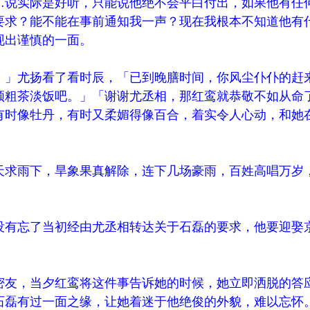
说实际是好听，只能说他绝不会平白付出，如果他有任
要求？能不能在事前通知我一声？现在我根本不知道他有
现出谨慎的一面。
」尤扬看了看时辰，「已到晚膳时间，你风尘仆仆的赶
顿粗茶淡饭吧。」「谢谢尤丞相，那红鸾就恭敬不如从命
有时像牡丹，有时又柔媚得像百合，着实令人心动，和她
求雨下，旱象果真解除，连下几场豪雨，百姓高唱万岁
有忘了当初经由尤丞相转达关于石磊的要求，他要迎娶
友，当夕红鸾将这件事告诉她的时候，她立即洒脱的答
石磊有过一面之缘，让她着迷于他绝俊的外貌，难以忘怀