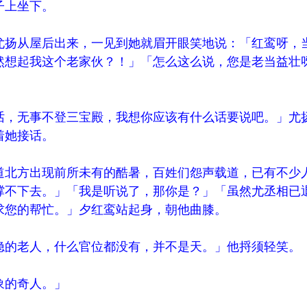
上坐下。
扬从屋后出来，一见到她就眉开眼笑地说：「红鸾呀，
然想起我这个老家伙？！」「怎么这么说，您是老当益壮
，无事不登三宝殿，我想你应该有什么话要说吧。」尤
着她接话。
北方出现前所未有的酷暑，百姓们怨声载道，已有不少
撑不下去。」「我是听说了，那你是？」「虽然尤丞相已
求您的帮忙。」夕红鸾站起身，朝他曲膝。
的老人，什么官位都没有，并不是天。」他捋须轻笑。
的奇人。」