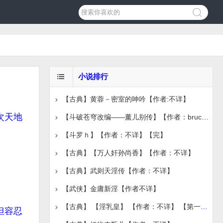
小说排行
【古典】黄蓉－密室的呻吟【作者:不详】
次天地
【斗破苍穹改编——薰儿别传】【作者：bruce1986】【完
【斗罗ｈ】【作者：不详】【完】
【古典】【万人奸孙尚香】【作者：不详】
【古典】武则天淫传【作者：不详】
【武侠】金庸新淫【作者不详】
【古典】 【淫乳皇】 【作者：不详】 【第一章节】
但容忍