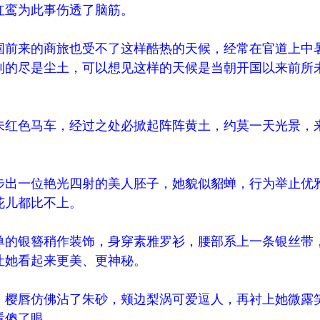
红鸾为此事伤透了脑筋。
前来的商旅也受不了这样酷热的天候，经常在官道上中
到的尽是尘土，可以想见这样的天候是当朝开国以来前所
红色马车，经过之处必掀起阵阵黄土，约莫一天光景，
出一位艳光四射的美人胚子，她貌似貂蝉，行为举止优
花儿都比不上。
的银簪稍作装饰，身穿素雅罗衫，腰部系上一条银丝带
让她看起来更美、更神秘。
樱唇仿佛沾了朱砂，颊边梨涡可爱逗人，再衬上她微露
看傻了眼。