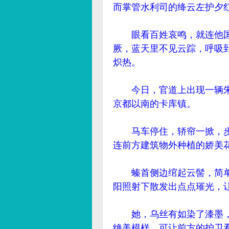
而掌管水利司的绛云左护夕
眼看百姓哀鸣，就连他国
厥，蓝天里不见云踪，呼吸
炽热。
今日，官道上出现一辆朱
京都以南的卡库镇。
马车停住，轿帘一掀，步
连前方建筑物外种植的娇美
螓首侧边绾起云髻，简单
阳照射下散发出点点璀光，
她，乌丝有如染了漆墨，
绝美模样，可让前方的护卫