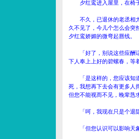
夕红鸾进入屋里，在椅子
不久，已退休的老丞相尤
久不见了，今儿个怎么会突
夕红鸾娇媚的微弯起唇线。
「好了，别说这些应酬话
下人奉上上好的碧螺春，等
「是这样的，您应该知道
死，我想再下去会有更多人
但您不能视而不见，晚辈恳
「呵，我现在只是个退隐
「但您认识可以影响天象