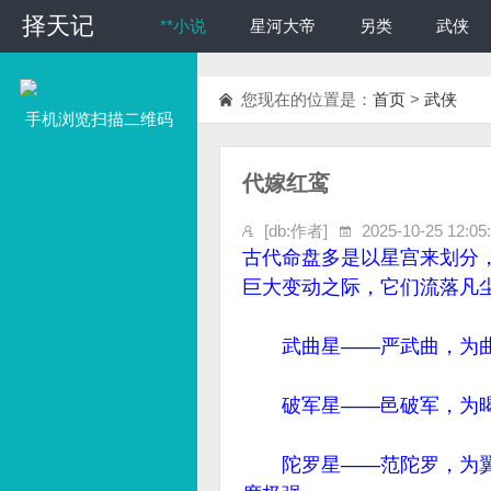
择天记
择天记
**小说
星河大帝
另类
武侠
您现在的位置是：
首页
>
武侠
手机浏览扫描二维码
代嫁红鸾
[db:作者]
2025-10-25 12:05
古代命盘多是以星宫来划分
巨大变动之际，它们流落凡
武曲星——严武曲，为曲
破军星——邑破军，为暍
陀罗星——范陀罗，为翼