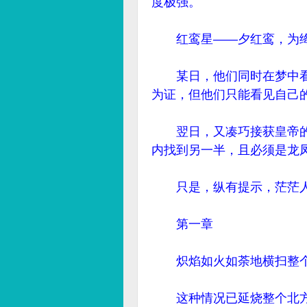
度极强。
红鸾星——夕红鸾，为绛
某日，他们同时在梦中看
为证，但他们只能看见自己
翌日，又凑巧接获皇帝的
内找到另一半，且必须是龙
只是，纵有提示，茫茫人
第一章
炽焰如火如荼地横扫整个
这种情况已延烧整个北方