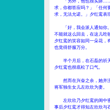
「另外，他也很实际……
求，你都答应吗？」「任何
求，无法允诺。」夕红鸾表
「好，我会派人通知你。
不能就这么回去，在这儿吃
夕红鸾的笑容如同一朵花，
也觉得舒服万分。
半个月后，在石磊的祈天
夕红鸾也彻底松了口气。
然而在兴奋之余，她并没
将军独生女儿左欣欣为妻。
左欣欣乃夕红鸾的闺中密
事后夕红鸾才得知左欣欣与