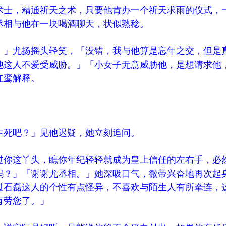
士，精通祈天之术，只要他肯办一个祈天求雨的仪式，
丞相与他在一块喝酒聊天，状似熟稔。
」尤扬摇头轻笑，「没错，我与他算是忘年之交，但是
他这人不爱受威胁。」「小女子无意威胁他，是想请求他
红鸾解释。
死吧？」见他迟疑，她立刻追问。
你这丫头，瞧你年纪轻轻就成为皇上信任的左右手，必
吗？」「谢谢尤丞相。」她深吸口气，微带兴奋地再次起
过石磊这人的个性有点怪异，不喜欢与陌生人有所牵连，
有劳您了。」