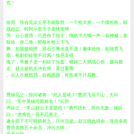
也！
徐晃、张合见众士卒不能取胜，一个抡大斧，一个摆长枪，双
战赵云。时阿斗忽于子龙怀里啼
哭。云心甚慌，只恐伤了幼主，情急下大喝一声，奋神威，直
取徐、张二将；那根长枪上下飞
舞，如簇簇锦绣，箭石弓弩水泼不进！遍体纷纷，如瑞雪飞
雨，枪刺剑砍密不过风！徐晃走得
慢了，早被子龙一剑砍了头盔，唬得二人胆战心惊，拨马败
走。赵云趁机左冲右突，直过重围
。众人不敢抵挡，自相践踏，死伤者不计其数。
曹操见之，惊问诸将：“此人是谁？”曹洪飞马下山，大叫
曰：“军中英雄可留姓名！”云厉
声应之：“常山赵云子龙是也！”勇气倍长，所向无敌。操叹
曰：“虎将也！吾不忍害之。”
遂令部下不可暗箭射之，只许活捉。赵云因此得命，连连杀死
曹营名将五十余员，冲出大阵，