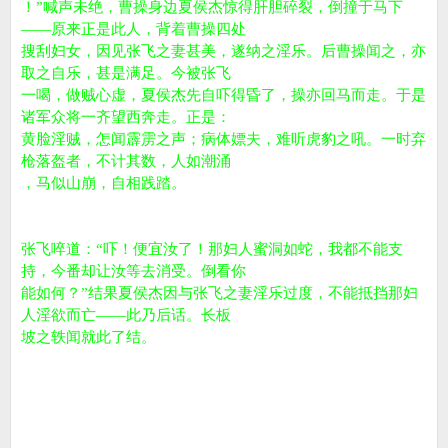
！”喊声未绝，曹操身边夏侯杰惊得肝胆碎裂，倒撞于马下
——原来正是此人，背着曹操四处
搜刮妇女，因见张飞之妻甚美，遂纳之淫乐。后曹操闻之，亦
取之自乐，甚是满足。今被张飞
一喝，做贼心虚，夏侯杰先自吓得昏了，操亦回马而走。于是
诸军众将一齐望西奔走。正是：
黄脸淫贼，怎闻霹雳之声；病体嫖夫，难听虎豹之吼。一时弃
枪落盔者，不计其数，人如潮涌
，马似山崩，自相践踏。
张飞啐道：“吓！便宜汝了！那妇人蜜洞如蛇，我都不能支
持，今番却让汝等去消受。倒看你
能如何？”结果夏侯杰因与张飞之妻淫乐过度，不能抵挡那妇
人淫欲而亡——此乃后话。长板
坡之轶闻就此了结。