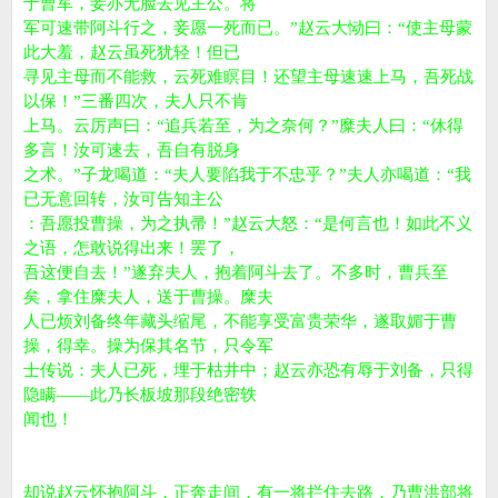
于曹军，妾亦无脸去见主公。将
军可速带阿斗行之，妾愿一死而已。”赵云大恸曰：“使主母蒙
此大羞，赵云虽死犹轻！但已
寻见主母而不能救，云死难瞑目！还望主母速速上马，吾死战
以保！”三番四次，夫人只不肯
上马。云厉声曰：“追兵若至，为之奈何？”糜夫人曰：“休得
多言！汝可速去，吾自有脱身
之术。”子龙喝道：“夫人要陷我于不忠乎？”夫人亦喝道：“我
已无意回转，汝可告知主公
：吾愿投曹操，为之执帚！”赵云大怒：“是何言也！如此不义
之语，怎敢说得出来！罢了，
吾这便自去！”遂弃夫人，抱着阿斗去了。不多时，曹兵至
矣，拿住糜夫人，送于曹操。糜夫
人已烦刘备终年藏头缩尾，不能享受富贵荣华，遂取媚于曹
操，得幸。操为保其名节，只令军
士传说：夫人已死，埋于枯井中；赵云亦恐有辱于刘备，只得
隐瞒——此乃长板坡那段绝密轶
闻也！
却说赵云怀抱阿斗，正奔走间，有一将拦住去路，乃曹洪部将