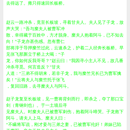
去得远了。雍只得速回长板桥。
赵云一路冲杀，竟至长板坡，寻着甘夫人。夫人见了子龙，放
声大哭：“吾与糜夫人被曹军冲
散，幸得藏于百姓中，方才脱身。糜夫人抱着阿斗，已不知去
向！”子龙亦甚伤感。忽有曹仁
部将淳于导押糜竺过此，云速杀之，护着二人径奔长板桥。早
见张飞那厮立于桥上大喝：“子
龙，你如何反我哥哥？”赵云曰：“我因寻小主人不见，故几番
冲杀寻觅。何言造反？”甘夫
人道：“三弟不得胡来，若非子龙，我与糜竺兄长已为曹军擒
矣！”云将夫人与糜竺托于张飞
，复回旧路，去寻糜夫人与阿斗。
赵子龙复至长板坡，见一曹将背剑而行，即杀之，夺了那口宝
剑（青钢剑也）。于一土墙后寻
见糜夫人。时糜夫人已被曹军刺伤，抱着阿斗啼哭。子龙救下
阿斗，请夫人上马。糜夫人曰：
“不瞒将军说，刚才妾与三弟之妻，已被曹军伦奸！弟妹已陷