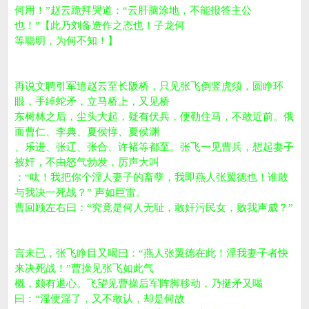
何用！”赵云跪拜哭道：“云肝脑涂地，不能报答主公
也！”【此乃刘备造作之态也！子龙何
等聪明，为何不知！】
再说文聘引军追赵云至长阪桥，只见张飞倒竖虎须，圆睁环
眼，手绰蛇矛，立马桥上，又见桥
东树林之后，尘头大起，疑有伏兵，便勒住马，不敢近前。俄
而曹仁、李典、夏侯惇、夏侯渊
、乐进、张辽、张合、许褚等都至。张飞一见曹兵，想起妻子
被奸，不由怒气勃发，厉声大叫
：“呔！我把你个淫人妻子的畜孽，我即燕人张翼德也！谁敢
与我决一死战？” 声如巨雷。
曹回顾左右曰：“究竟是何人无耻，敢奸污民女，败我声威？”
言未已，张飞睁目又喝曰：“燕人张翼德在此！淫我妻子者快
来决死战！”曹操见张飞如此气
概，颇有退心。飞望见曹操后军阵脚移动，乃挺矛又喝
曰：“淫便淫了，又不敢认，却是何故