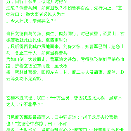
万，日行十余里，似此几时得至
江陵？倘曹兵到，如何迎敌？不如暂弃百姓，先行为上。”玄
德泣曰：“举大事者必以人为本
。今人归我，奈何弃之？”
当日玄德自与简雍、糜竺、糜芳同行。时已黄昏，至景山，玄
德便教就此山扎住。至四更时分
，只听得西北喊声震地而来。刘备大惊，知曹军已到，急急上
马。备止二千人，如何当得曹兵
势如山倒，大败而走。曹军追之甚急。亏得张飞刺斜里杀条血
路，护着玄德望东而走，至长板
桥一密林处暂歇。回顾左右，甘、糜二夫人及简雍、糜竺、赵
云等众均不见踪影。
玄德不胜悲惶，叹曰：“十万生灵，皆因我遭此大祸，虽草木
之人，宁不悲乎？”
只见糜芳那厮带箭而来，口中狂语道：“赵子龙反去投曹操
也！”玄德心中亦惊，曰：“不许
胡说！大敌当前，岂可自乱军心？”糜芳曰：“我亲眼见他投北