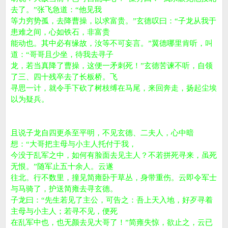
去了。”张飞急道：“他见我
等力穷势孤，去降曹操，以求富贵。”玄德叹曰：“子龙从我于
患难之间，心如铁石，非富贵
能动也。其中必有缘故，汝等不可妄言。”翼德哪里肯听，叫
道：“哥哥且少坐，待我去寻子
龙，若当真降了曹操，这便一矛刺死！”玄德苦谏不听，自领
了三、四十残卒去了长板桥。飞
寻思一计，就令手下砍了树枝缚在马尾，来回奔走，扬起尘埃
以为疑兵。
且说子龙自四更杀至平明，不见玄德、二夫人，心中暗
想：“大哥把主母与小主人托付于我，
今没于乱军之中，如何有脸面去见主人？不若拼死寻来，虽死
无恨。”随军止五十余人。云遂
往北。行不数里，撞见简雍卧于草丛，身带重伤。云即令军士
与马骑了，护送简雍去寻玄德。
子龙曰：“先生若见了主公，可告之：吾上天入地，好歹寻着
主母与小主人；若寻不见，便死
在乱军中也，也无颜去见大哥了！”简雍失惊，欲止之，云已