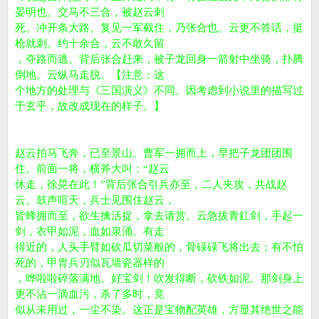
晏明也。交马不三合，被赵云刺
死。冲开条大路。复见一军截住，乃张合也。云更不答话，挺
枪就刺。约十余合，云不敢久留
，夺路而逃。背后张合赶来，被子龙回身一箭射中坐骑，扑腾
倒地。云纵马走脱。【注意：这
个地方的处理与《三国演义》不同。因考虑到小说里的描写过
于玄乎，故改成现在的样子。】
赵云拍马飞奔，已至景山。曹军一拥而上，早把子龙团团围
住。前面一将，横斧大叫：“赵云
休走，徐晃在此！”背后张合引兵亦至，二人夹攻，共战赵
云。鼓声喧天，兵士见围住赵云，
皆蜂拥而至，欲生擒活捉，拿去请赏。云急拔青釭剑，手起一
剑，衣甲如泥，血如泉涌。有走
得近的，人头手臂如砍瓜切菜般的，骨碌碌飞将出去；有不怕
死的，甲胄兵刃似瓦墙瓷器样的
，哗啦啦碎落满地。好宝剑！吹发得断，砍铁如泥。那剑身上
更不沾一滴血污，杀了多时，竟
似从未用过，一尘不染。这正是宝物配英雄，方显其绝世之能