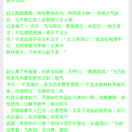
直奔当阳。
赵云既脱重围，情知曹操所为，即回首大喝：“丞相义气如
此，云不敢忘也！这厢替小主人谢
过丞相了！”言毕，飞马而去。曹操观之，长叹曰：“效力其
主，不忘感恩图报，真天下义士
也！子龙品德不在云长之下！” 后人有诗曰：“血染征袍透甲
红，当阳谁敢与争锋！古来冲
阵扶危主，只有常山赵子龙。”
赵云离了长板坡，径奔当阳桥，大呼曰：“翼德助我！”飞已知
其妻沦为曹军慰安之妇，怒气
冲天：“子龙速行，吾当尽杀曹军雪恨！”子龙去密林处寻着刘
备，伏地而泣，玄德亦泣。此
时赵云遍体血污，浑身如红布染缸出来的一般，战炮撕裂，身
负箭伤。云解开盔甲，抱出阿斗
。玄德知糜夫人已没，心甚悲惶；又见子龙如此效死命，自己
尚且疑心，实实惭愧。寻思无可
抚慰，竟把幼子一抛！慌得子龙忙忙接住。玄德骂曰：“为你
这孽畜，几坏我一员大将。要你