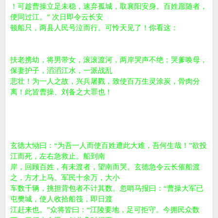
！可趁曹操立足未稳，速弃孤城，取襄阳安身。百姓愿随者，
便同过江。” 次日即令云长安
顿船只，两县人民号泣而行。可怜天见了！你看这：
扶老携幼，将男带女，滚滚渡河，两岸哭声不绝；哭爹唤母，
保妻护子，滔滔江水，一派战乱
悲壮！为一人之故，兴兵屠戮，致使百万生灵涂炭，骨肉分
离！此皆曹操、刘备之大罪也！
玄德大恸曰：“为吾一人而使百姓遭此大难，吾何生哉！”欲投
江而死，左右急救止。船到南
岸，回顾百姓，有未渡者，望南而哭。玄德急令云长催船渡
之，方才上马。军民十余万，大小
车数千辆，挑担背包者不计其数。忽哨马报曰：“曹操大军已
屯樊城，使人收拾船筏，即日渡
江赶来也。”众将皆曰：“江陵要地，足可拒守。今拥民众数