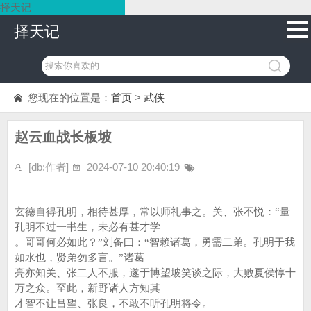
择天记
择天记
您现在的位置是：
首页
>
武侠
赵云血战长板坡
[db:作者]
2024-07-10 20:40:19
玄德自得孔明，相待甚厚，常以师礼事之。关、张不悦：“量
孔明不过一书生，未必有甚才学
。哥哥何必如此？”刘备曰：“智赖诸葛，勇需二弟。孔明于我
如水也，贤弟勿多言。”诸葛
亮亦知关、张二人不服，遂于博望坡笑谈之际，大败夏侯惇十
万之众。至此，新野诸人方知其
才智不让吕望、张良，不敢不听孔明将令。