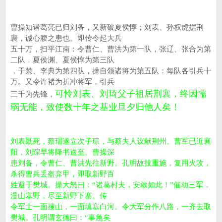
曹操知诸葛亮已归刘备，又新破夏侯惇；刘表、孙权虎据荆
襄，诚心腹之患也。即传令起大兵
五十万，扫平江南：令曹仁、曹洪为第一队，张辽、张合为第
二队，夏侯渊、夏侯惇为第三队
，于禁、李典为第四队，操自领诸将为第五队：每队各引兵十
万。又令许褚为折冲将军，引兵
可怜刘表、刘琦父子祖居荆襄，终因懦
三千为先锋，
弱无能，致使数十年
之基业旦夕归他人矣！
刘表既死，蔡瑁遂立次子琮，与蔡夫人议献荆州。曹军已近襄
阳，刘琮早将降书送至。曹操深
患刘备，令曹仁、曹洪先往新野。孔明故技重施，复用火攻，
杀得曹兵丢盔弃甲，即取新野百
姓避于樊城。操大怒曰：“诸葛村夫，安敢如此！”催动三军，
漫山塞野，尽至新野下寨。传
令军士一面搜山，一面填塞白河。令大军分作八路，一齐去取
樊城。孔明谓玄德曰：“事急矣