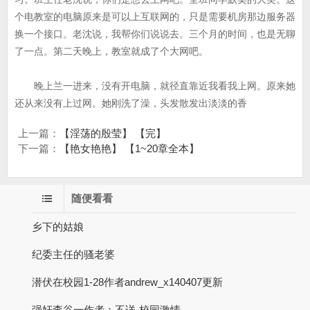
个电教室的电脑原来是可以上互联网的，只是需要机房那边服务器
换一个接口。老沈说，我帮你们说说去。三个月的时间，也是无聊
了一点。第二天晚上，教室就成了个大网吧。
晚上兰一进来，没有开电脑，就径直靠近我看我上网。原来她
还从来没有上过网。她刚洗了澡，头发散发出淡淡的香
上一篇：
【淫荡的殷莹】 【完】
下一篇：
【艳女艳艳】 【1~20章全本】
随便看看
乡下的姑娘
纪委主任的骚老婆
潜伏在校园1-28作者andrew_x140407更新
强奸李谷一作者：不详-校园激情