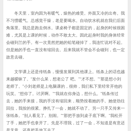
冬天里，室内因为有暖气，燥热的难受。外面又冷的出奇。我
不习惯暖气。总感觉干燥，老是要喝水。自动饮水机就在我们后面
角落里。我总是跑去倒水。课桌椅子都是固定的，起身的时候很困
难，尤其是上课的时候，动作不敢太大。因此起身时我的身体经常
会碰到兰的手。有一次竟然把她的铅笔碰掉了，我连忙说对不起。
但是她的手也一直没有缩回去。后来我就不管会不会碰到，也一定
故意去碰。
文学课上还是传纸条，慢慢发展到其他课上。纸条上的话也越
来越暧昧了。“发什么呆，想老公了 吧。”“才不想。”“那是想小刘
老师了。”小刘老师是上电脑课的，很帅，我们私下里经常开他的
玩笑。“想你了。讨厌啊。”“我就在你身边，想什么。”纸条传过
去，她的手来接，我的手没有缩回来，顺势按着她的手。她使劲往
回拉，我按的很紧。挣扎了一会，她就不动了。另一只手又传来一
张纸条。“别人看见了。别闹。”“那把手放到桌子底下啊。”我松开
了手，她把手也拿开了。先是不理我，过了一会，不知道是有意还
是无意，还真把手放下去了。