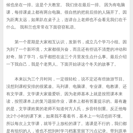
候也坐在一排。这是个大教室。 我们坐在最后一排。 因为有电脑
课，每排课桌上都有两台电脑。很自然的把前后排的人隔开了。因
为距离太远，如果趴在桌子上，连讲台上老师也不会看见我们在干
什么。 我和兰也常常在下面窃窃私语。
第一个星期是大家相互认识，发新书，成立几个学习小组。因
为到了一个新环境，大家都很兴奋，而且还有些说不清楚的冲动和
好奇。除了学习，似乎都想在这三个月里发生点什么事。最后介绍
一下我自己，我是个老男人。下面开始讲这个冬天的故事了。
本来以为三个月时间，一定很轻松，说不定还有些旅游节目。
没想到课程安排的很紧凑。马列课、电脑课、专业课、电教课、还
有文学课。文学课大家最爱听。因为老师基本上就是按照课本来
读，按照课本上的复习题留作业，课本上都有答案提示的。最有趣
的是，文学课姓黄的老师不知道何方人氏，乡音特别重。反正他每
次2个小时的课下来，如果我不看着书，基本上一句话也听不懂。
所以每次上文学课，就等于上放松的课了。逃课是不行的，我们都
是有组织的人，谁也不想到时学习档案里留下污点记录。带到原单