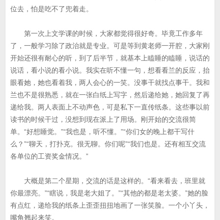
位去，怕是吃不了兜着走。
第一次上文学课的时候，大家都觉得很好奇。毕竟工作多年
了，一般学习除了政治就是专业。可是等到黄老师一开腔，大家刚
开始还很有耐心的听，到了后半节，就基本上瞌睡的瞌睡，说话的
说话，看小说的看小说。我实在听不懂一句，想看看兰的反应，抬
眼看她，她也看着我，两人会心的一笑。没事干就找点事干。我和
兰也不是很熟悉，就在一张白纸上写字，然后递给她，她回复了再
递给我。两人表面上不动声色，可是私下一直传纸条。这些事以前
读书的时候干过，没想到现在派上了用场。刚开始的交流很简
单。“好想睡觉。”“我也是，听不懂。”“你们女的晚上都干写什
么？”“聊天，打扑克。很无聊。你们呢”“我们也是。还有相互交流
各单位的工资奖金情况。”
大概是第二个星期，交流的话是这样的。“看来看去，班里就
你最漂亮。”“瞎说，我是老大姐了。”“其他的都是老太婆。”她的脸
有点红，递给我的纸条上歪歪扭扭地画了一张笑脸。一个小丫头，
嘴角翘起来笑。