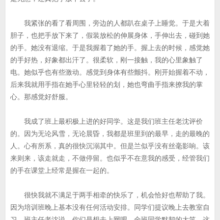
我紧张的看了看周围，旁边的人都趴在桌子上睡觉。于是大着
胆子，也把手放下来了，假装放松的伸展身体，手伸出去，碰到她
的手。她没有退缩。于是我握着了她的手。握上去的时候，感觉她
的手好热，好象都出汗了。很柔软，刚一接触，我的心里象触了
电。她似乎也有些激动。感觉到身体有些颤抖。刚开始握着不动，
后来我就用手指在她手心里轻轻的划，她也弯曲手指来撩我的掌
心。那感觉好舒服。
我成了班上最积极上进的好同学。这是我们班主任老沈评价
的。因为无论风雪，无论晨昏，我都是班里到的最早，走的最晚的
人。心有所系，真的很快沉溺其中。但是兰似乎没有丝毫影响。该
来则来，该走就走，不做停留。也似乎不在意我的感受，经管我们
的手在课堂上经常是握在一起的。
很快我就不满足于两手相牵的快乐了，机会恰好也帮助了我。
因为培训班晚上基本没有任何活动安排。同学们提议晚上去教室自
习。班主任老沈说，你们是想去上网吧。全班同学默契的大笑。这